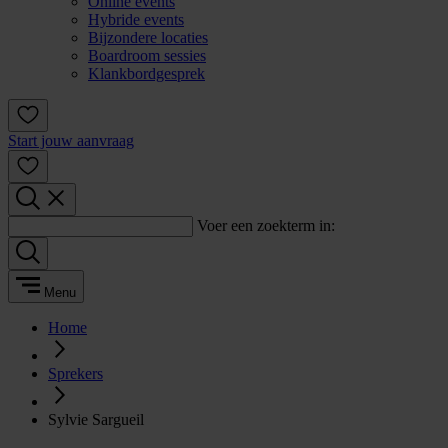
Online events
Hybride events
Bijzondere locaties
Boardroom sessies
Klankbordgesprek
Start jouw aanvraag
Voer een zoekterm in:
Menu
Home
Sprekers
Sylvie Sargueil