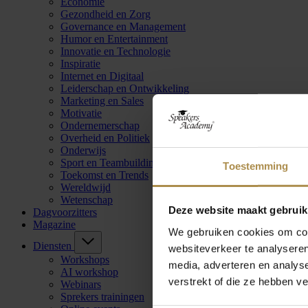
Economie
Gezondheid en Zorg
Governance en Management
Humor en Entertainment
Innovatie en Technologie
Inspiratie
Internet en Digitaal
Leiderschap en Ontwikkeling
Marketing en Sales
Motivatie
Ondernemerschap
Overheid en Politiek
Onderwijs
Sport en Teambuilding
Toestemming
Toekomst en Trends
Wereldwijd
Wetenschap
Deze website maakt gebruik
Dagvoorzitters
Magazine
We gebruiken cookies om cont
Diensten
websiteverkeer te analyseren
Workshops
media, adverteren en analys
AI workshop
verstrekt of die ze hebben v
Webinars
Sprekers trainingen