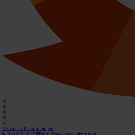
9.2
van 770 beoordelingen
010 433 33 22
info@speakersacademy.com