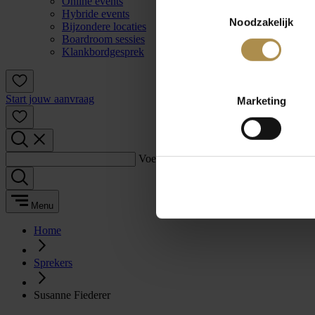
Online events
Toestemmingsselectie
Hybride events
Noodzakelijk
Bijzondere locaties
Boardroom sessies
Klankbordgesprek
Start jouw aanvraag
Marketing
Voer een zoekterm in:
Menu
Home
Sprekers
Susanne Fiederer