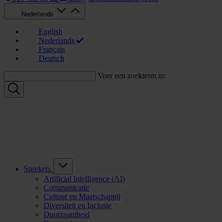
Nederlands
English
Nederlands
Français
Deutsch
Voer een zoekterm in:
Sprekers
Artificial Intelligence (AI)
Communicatie
Cultuur en Maatschappij
Diversiteit en Inclusie
Duurzaamheid