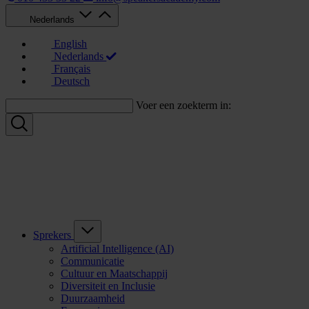
Nederlands
English
Nederlands
Français
Deutsch
Voer een zoekterm in:
Sprekers
Artificial Intelligence (AI)
Communicatie
Cultuur en Maatschappij
Diversiteit en Inclusie
Duurzaamheid