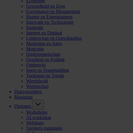
Economie
Gezondheid en Zorg
Governance en Management
Humor en Entertainment
Innovatie en Technologie
Inspiratie
Internet en Digitaal
Leiderschap en Ontwikkeling
Marketing en Sales
Motivatie
Ondernemerschap
Overheid en Politiek
Onderwijs
Sport en Teambuilding
Toekomst en Trends
Wereldwijd
Wetenschap
Dagvoorzitters
Magazine
Diensten
Workshops
AI workshop
Webinars
Sprekers trainingen