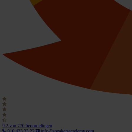
9.2
van 770 beoordelingen
010 433 33 22
info@speakersacademy.com