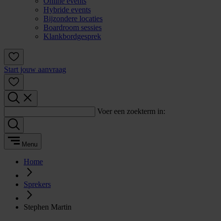
Online events
Hybride events
Bijzondere locaties
Boardroom sessies
Klankbordgesprek
Start jouw aanvraag
Voer een zoekterm in:
Menu
Home
Sprekers
Stephen Martin