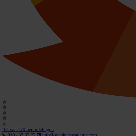
9.2
van 770 beoordelingen
010 433 33 22
info@speakersacademy.com