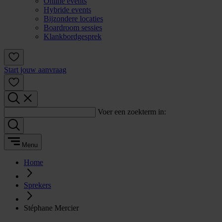
Online events
Hybride events
Bijzondere locaties
Boardroom sessies
Klankbordgesprek
Start jouw aanvraag
Voer een zoekterm in:
Menu
Home
Sprekers
Stéphane Mercier