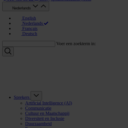
Nederlands
English
Nederlands
Français
Deutsch
Voer een zoekterm in:
Sprekers
Artificial Intelligence (AI)
Communicatie
Cultuur en Maatschappij
Diversiteit en Inclusie
Duurzaamheid