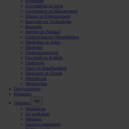
Economie
Gezondheid en Zorg
Governance en Management
Humor en Entertainment
Innovatie en Technologie
Inspiratie
Internet en Digitaal
Leiderschap en Ontwikkeling
Marketing en Sales
Motivatie
Ondernemerschap
Overheid en Politiek
Onderwijs
Sport en Teambuilding
Toekomst en Trends
Wereldwijd
Wetenschap
Dagvoorzitters
Magazine
Diensten
Workshops
AI workshop
Webinars
Sprekers trainingen