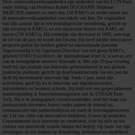
Deze onderzoekswerkzaamheden zijn onderdeel van het LCPI-Paris
onder leiding van Professor Robert DUCHAMP. Stéphane
MERCIER ontmoet zo meer dan 150 KMO’s en werkt samen aan
de innovatiewerkzaamheden van enkele van hen. De originaliteit
van zijn aanpak ligt in een praktijkgerichte benadering, gericht op
zijn ervaring in KMO’s, en een microvisie binnen een KMO, en
macro (150 KMO’s). Hij verdedigt zijn doctoraat in 1995, ontvangt
de lof van de jury en wordt dus Doctor. Hij heeft talrijke innovatieve
projecten geleid die hebben geleid tot internationale patenten.
Tegenwoordig is hij Algemeen Directeur van een groep KMO’s,
gelabeld OSEO Excellence, die internationaal actief is, waarvan een
van de belangrijkste motoren Innovatie is. Met zijn 20 jaar ervaring
heeft hij zijn praktijk van innovatie geformaliseerd in een globale,
praktische methode, gericht op doorbraakinnovatie via een pad dat
dicht bij incrementele innovatie ligt. Sinds 5 jaar, naast zijn
activiteiten, geeft hij les in Innovatie aan ingenieurscholen,
universiteiten en business schools. Hij leidt ook een gespecialiseerde
masteropleiding in Innovatiemanagement aan de ENSAM Paris
Tech. Hij is de pedagogisch verantwoordelijke, leidt het team van
professionele docenten, bouwt onder andere de inhoud op,
communiceert met partnerbedrijven en voert de wervingsprocessen
uit. Lid van clubs van innovatieve bedrijven, Expert op projecten.
Gepassioneerd door Innovatie en creativiteit, richt hij zich op het
creëren van structurele waarde binnen het bedrijf. Op basis van zijn
ervaringen, in een bottom-up benadering, bestudeert en modelleert