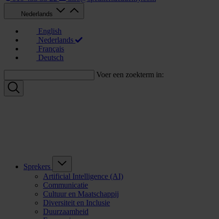
Nederlands
English
Nederlands
Français
Deutsch
Voer een zoekterm in:
Sprekers
Artificial Intelligence (AI)
Communicatie
Cultuur en Maatschappij
Diversiteit en Inclusie
Duurzaamheid