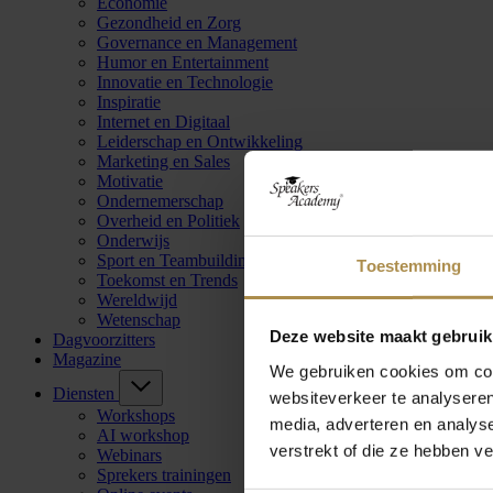
Economie
Gezondheid en Zorg
Governance en Management
Humor en Entertainment
Innovatie en Technologie
Inspiratie
Internet en Digitaal
Leiderschap en Ontwikkeling
Marketing en Sales
Motivatie
Ondernemerschap
Overheid en Politiek
Onderwijs
Sport en Teambuilding
Toestemming
Toekomst en Trends
Wereldwijd
Wetenschap
Deze website maakt gebruik
Dagvoorzitters
Magazine
We gebruiken cookies om cont
Diensten
websiteverkeer te analyseren
Workshops
media, adverteren en analys
AI workshop
verstrekt of die ze hebben v
Webinars
Sprekers trainingen