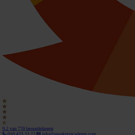
9.2
van 770 beoordelingen
010 433 33 22
info@speakersacademy.com