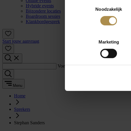
Online events
Toestemmingsselectie
Hybride events
Noodzakelijk
Bijzondere locaties
Boardroom sessies
Klankbordgesprek
Start jouw aanvraag
Marketing
Voer een zoekterm in:
Menu
Home
Sprekers
Stephan Sanders