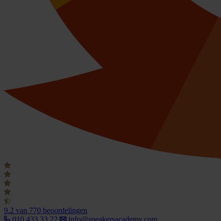
9.2
van 770 beoordelingen
010 433 33 22
info@speakersacademy.com