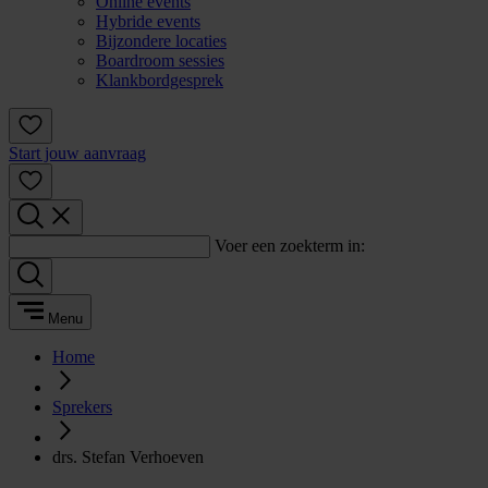
Online events
Hybride events
Bijzondere locaties
Boardroom sessies
Klankbordgesprek
Start jouw aanvraag
Voer een zoekterm in:
Menu
Home
Sprekers
drs. Stefan Verhoeven