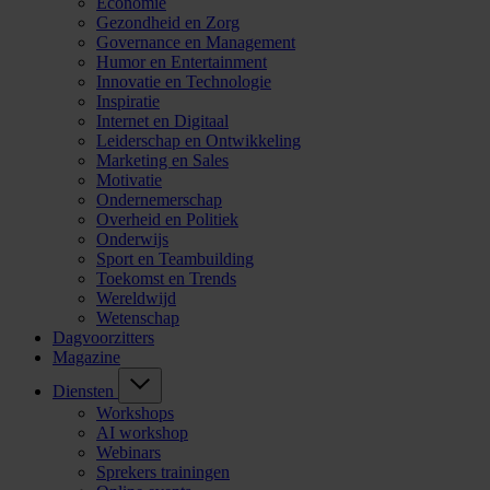
Economie
Gezondheid en Zorg
Governance en Management
Humor en Entertainment
Innovatie en Technologie
Inspiratie
Internet en Digitaal
Leiderschap en Ontwikkeling
Marketing en Sales
Motivatie
Ondernemerschap
Overheid en Politiek
Onderwijs
Sport en Teambuilding
Toekomst en Trends
Wereldwijd
Wetenschap
Dagvoorzitters
Magazine
Diensten
Workshops
AI workshop
Webinars
Sprekers trainingen