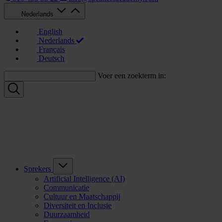
Nederlands
English
Nederlands
Français
Deutsch
Voer een zoekterm in:
Sprekers
Artificial Intelligence (AI)
Communicatie
Cultuur en Maatschappij
Diversiteit en Inclusie
Duurzaamheid