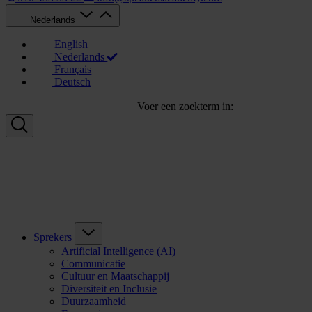
Nederlands
English
Nederlands
Français
Deutsch
Voer een zoekterm in:
Sprekers
Artificial Intelligence (AI)
Communicatie
Cultuur en Maatschappij
Diversiteit en Inclusie
Duurzaamheid