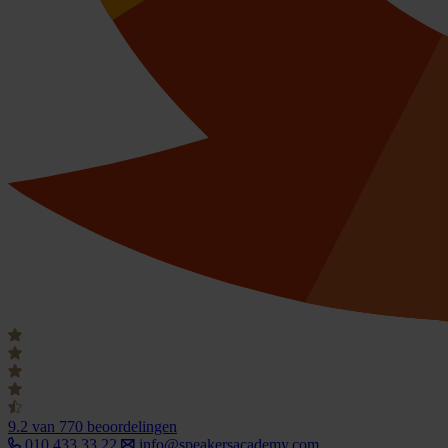
9.2
van 770 beoordelingen
010 433 33 22
info@speakersacademy.com