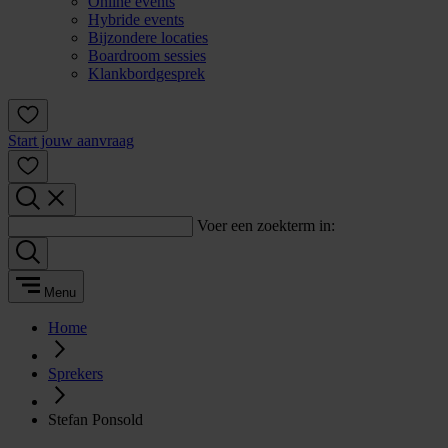
Online events
Hybride events
Bijzondere locaties
Boardroom sessies
Klankbordgesprek
Start jouw aanvraag
Voer een zoekterm in:
Menu
Home
Sprekers
Stefan Ponsold