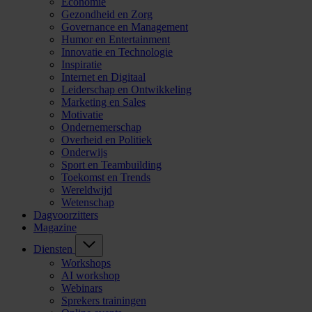
Economie
Gezondheid en Zorg
Governance en Management
Humor en Entertainment
Innovatie en Technologie
Inspiratie
Internet en Digitaal
Leiderschap en Ontwikkeling
Marketing en Sales
Motivatie
Ondernemerschap
Overheid en Politiek
Onderwijs
Sport en Teambuilding
Toekomst en Trends
Wereldwijd
Wetenschap
Dagvoorzitters
Magazine
Diensten
Workshops
AI workshop
Webinars
Sprekers trainingen