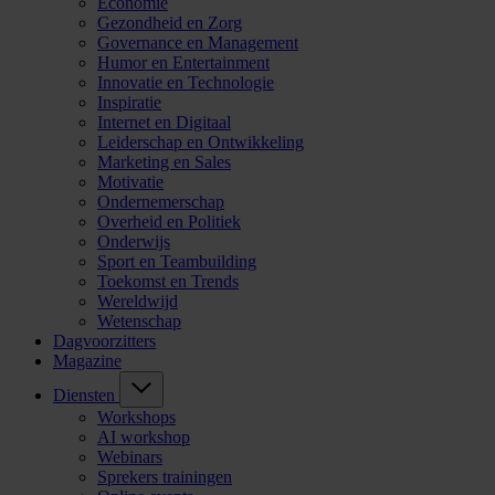
Economie
Gezondheid en Zorg
Governance en Management
Humor en Entertainment
Innovatie en Technologie
Inspiratie
Internet en Digitaal
Leiderschap en Ontwikkeling
Marketing en Sales
Motivatie
Ondernemerschap
Overheid en Politiek
Onderwijs
Sport en Teambuilding
Toekomst en Trends
Wereldwijd
Wetenschap
Dagvoorzitters
Magazine
Diensten
Workshops
AI workshop
Webinars
Sprekers trainingen