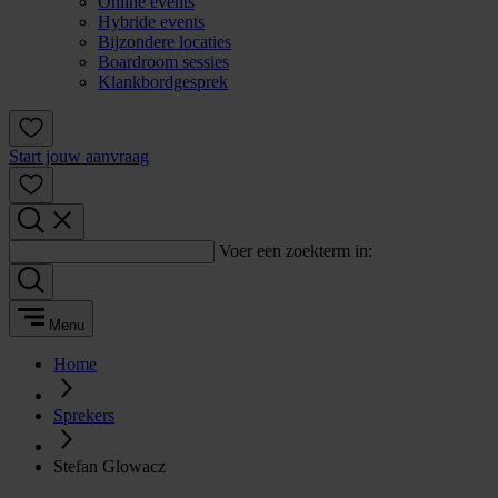
Online events
Hybride events
Bijzondere locaties
Boardroom sessies
Klankbordgesprek
Start jouw aanvraag
Voer een zoekterm in:
Menu
Home
Sprekers
Stefan Glowacz