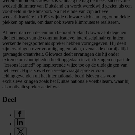
wereldkampioen. Glowacz is vandaag de dag de meest succesvolle
wedstrijdklimmer van Duitsland en wordt wereldwijd gezien als een
voorbeeld in de klimsport. Na het einde van zijn actieve
wedstrijdcarrière in 1993 wijdde Glowacz zich aan nog onontdekte
plekken op aarde, om daar ook zware klimroutes te realiseren.
Al meer dan een decennium behoort Stefan Glowacz tot degenen
die het imago van de communicatieve, interdisciplinair en intiem
werkende bergsporter als spreker hebben vormgegeven. Hij deelt
zijn ervaringen over vooruitgang en falen, evenals de daarbij altijd
gevraagde creativiteit. Glowacz deelt ervaringen die hij onder
extreme omstandigheden heeft opgedaan in zijn lezingen en past de
“lessons learned” op inspirerende wijze toe op de uitdagingen van
het leven. Hij is zowel een veelgevraagd spreker voor
leidinggevenden uit het internationale bedrijfsleven als voor
exclusieve kringen zoals het Duitse nationale voetbalteam, waar hij
als motivatiespreker actief was.
Deel