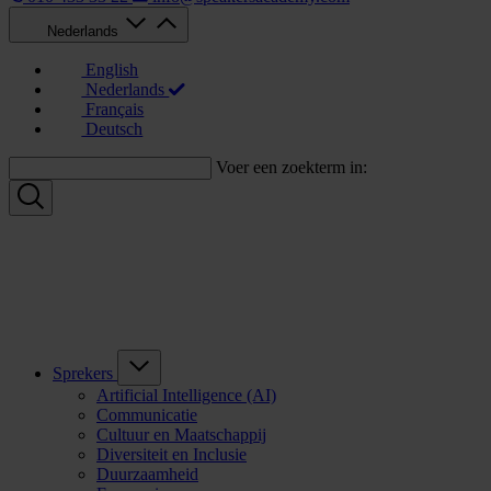
Nederlands
English
Nederlands
Français
Deutsch
Voer een zoekterm in:
Sprekers
Artificial Intelligence (AI)
Communicatie
Cultuur en Maatschappij
Diversiteit en Inclusie
Duurzaamheid