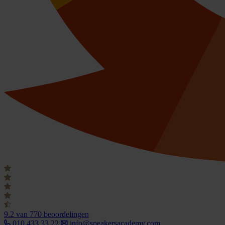
9.2
van 770 beoordelingen
010 433 33 22
info@speakersacademy.com