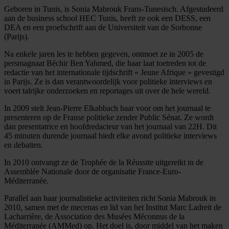
Geboren in Tunis, is Sonia Mabrouk Frans-Tunesisch. Afgestudeerd
aan de business school HEC Tunis, heeft ze ook een DESS, een
DEA en een proefschrift aan de Universiteit van de Sorbonne
(Parijs).
Na enkele jaren les te hebben gegeven, ontmoet ze in 2005 de
persmagnaat Béchir Ben Yahmed, die haar laat toetreden tot de
redactie van het internationale tijdschrift « Jeune Afrique » gevestigd
in Parijs. Ze is dan verantwoordelijk voor politieke interviews en
voert talrijke onderzoeken en reportages uit over de hele wereld.
In 2009 stelt Jean-Pierre Elkabbach haar voor om het journaal te
presenteren op de Franse politieke zender Public Sénat. Ze wordt
dan presentatrice en hoofdredacteur van het journaal van 22H. Dit
45 minuten durende journaal biedt elke avond politieke interviews
en debatten.
In 2010 ontvangt ze de Trophée de la Réussite uitgereikt in de
Assemblée Nationale door de organisatie France-Euro-
Méditerranée.
Parallel aan haar journalistieke activiteiten richt Sonia Mabrouk in
2010, samen met de mecenas en lid van het Institut Marc Ladreit de
Lacharrière, de Association des Musées Méconnus de la
Méditerranée (AMMed) op. Het doel is, door middel van het maken