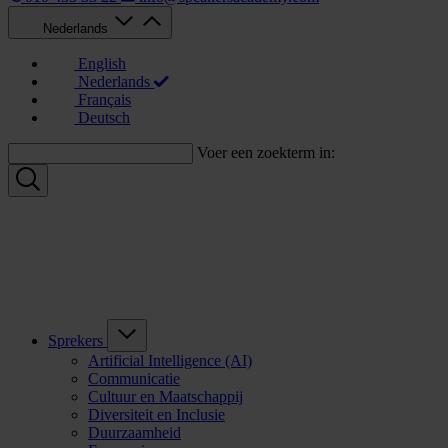
Nederlands
English
Nederlands
Français
Deutsch
Voer een zoekterm in:
Sprekers
Artificial Intelligence (AI)
Communicatie
Cultuur en Maatschappij
Diversiteit en Inclusie
Duurzaamheid