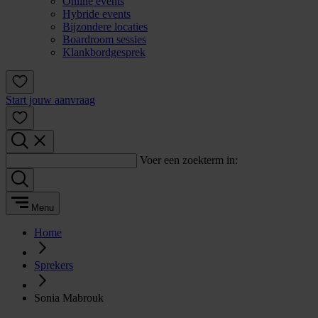
Online events
Hybride events
Bijzondere locaties
Boardroom sessies
Klankbordgesprek
Start jouw aanvraag
Voer een zoekterm in:
Menu
Home
Sprekers
Sonia Mabrouk