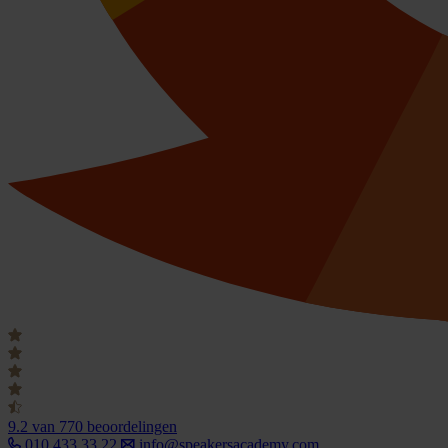
9.2
van 770 beoordelingen
010 433 33 22
info@speakersacademy.com