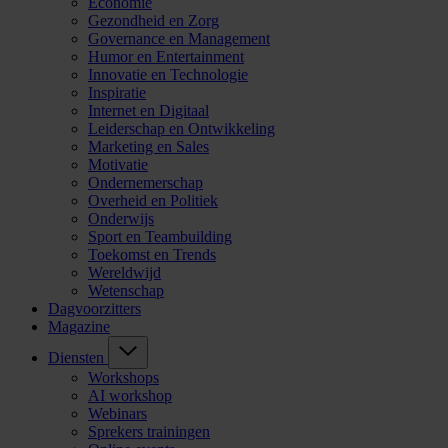
Economie
Gezondheid en Zorg
Governance en Management
Humor en Entertainment
Innovatie en Technologie
Inspiratie
Internet en Digitaal
Leiderschap en Ontwikkeling
Marketing en Sales
Motivatie
Ondernemerschap
Overheid en Politiek
Onderwijs
Sport en Teambuilding
Toekomst en Trends
Wereldwijd
Wetenschap
Dagvoorzitters
Magazine
Diensten
Workshops
AI workshop
Webinars
Sprekers trainingen