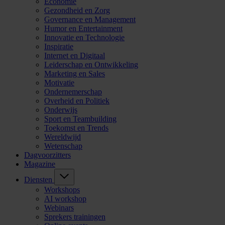
Economie
Gezondheid en Zorg
Governance en Management
Humor en Entertainment
Innovatie en Technologie
Inspiratie
Internet en Digitaal
Leiderschap en Ontwikkeling
Marketing en Sales
Motivatie
Ondernemerschap
Overheid en Politiek
Onderwijs
Sport en Teambuilding
Toekomst en Trends
Wereldwijd
Wetenschap
Dagvoorzitters
Magazine
Diensten
Workshops
AI workshop
Webinars
Sprekers trainingen