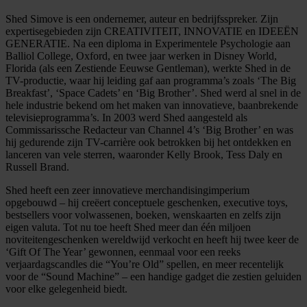
Shed Simove is een ondernemer, auteur en bedrijfsspreker. Zijn
expertisegebieden zijn CREATIVITEIT, INNOVATIE en IDEEËN
GENERATIE. Na een diploma in Experimentele Psychologie aan
Balliol College, Oxford, en twee jaar werken in Disney World,
Florida (als een Zestiende Eeuwse Gentleman), werkte Shed in de
TV-productie, waar hij leiding gaf aan programma’s zoals ‘The Big
Breakfast’, ‘Space Cadets’ en ‘Big Brother’. Shed werd al snel in de
hele industrie bekend om het maken van innovatieve, baanbrekende
televisieprogramma’s. In 2003 werd Shed aangesteld als
Commissarissche Redacteur van Channel 4’s ‘Big Brother’ en was
hij gedurende zijn TV-carrière ook betrokken bij het ontdekken en
lanceren van vele sterren, waaronder Kelly Brook, Tess Daly en
Russell Brand.
Shed heeft een zeer innovatieve merchandisingimperium
opgebouwd – hij creëert conceptuele geschenken, executive toys,
bestsellers voor volwassenen, boeken, wenskaarten en zelfs zijn
eigen valuta. Tot nu toe heeft Shed meer dan één miljoen
noviteitengeschenken wereldwijd verkocht en heeft hij twee keer de
‘Gift Of The Year’ gewonnen, eenmaal voor een reeks
verjaardagscandles die “You’re Old” spellen, en meer recentelijk
voor de “Sound Machine” – een handige gadget die zestien geluiden
voor elke gelegenheid biedt.