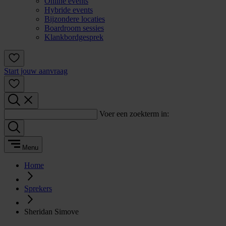
Online events
Hybride events
Bijzondere locaties
Boardroom sessies
Klankbordgesprek
Start jouw aanvraag
Voer een zoekterm in:
Menu
Home
Sprekers
Sheridan Simove