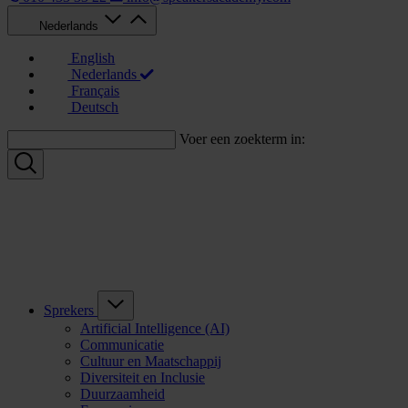
Nederlands
English
Nederlands
Français
Deutsch
Voer een zoekterm in:
Sprekers
Artificial Intelligence (AI)
Communicatie
Cultuur en Maatschappij
Diversiteit en Inclusie
Duurzaamheid