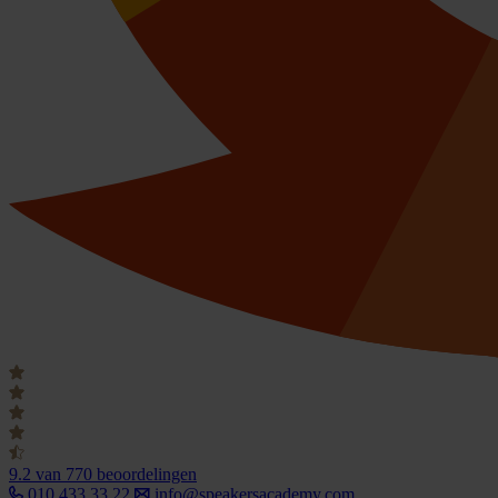
9.2
van 770 beoordelingen
010 433 33 22
info@speakersacademy.com