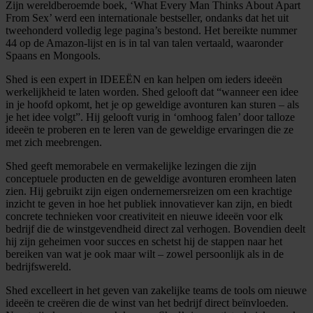
Zijn wereldberoemde boek, ‘What Every Man Thinks About Apart
From Sex’ werd een internationale bestseller, ondanks dat het uit
tweehonderd volledig lege pagina’s bestond. Het bereikte nummer
44 op de Amazon-lijst en is in tal van talen vertaald, waaronder
Spaans en Mongools.
Shed is een expert in IDEEËN en kan helpen om ieders ideeën
werkelijkheid te laten worden. Shed gelooft dat “wanneer een idee
in je hoofd opkomt, het je op geweldige avonturen kan sturen – als
je het idee volgt”. Hij gelooft vurig in ‘omhoog falen’ door talloze
ideeën te proberen en te leren van de geweldige ervaringen die ze
met zich meebrengen.
Shed geeft memorabele en vermakelijke lezingen die zijn
conceptuele producten en de geweldige avonturen eromheen laten
zien. Hij gebruikt zijn eigen ondernemersreizen om een krachtige
inzicht te geven in hoe het publiek innovatiever kan zijn, en biedt
concrete technieken voor creativiteit en nieuwe ideeën voor elk
bedrijf die de winstgevendheid direct zal verhogen. Bovendien deelt
hij zijn geheimen voor succes en schetst hij de stappen naar het
bereiken van wat je ook maar wilt – zowel persoonlijk als in de
bedrijfswereld.
Shed excelleert in het geven van zakelijke teams de tools om nieuwe
ideeën te creëren die de winst van het bedrijf direct beïnvloeden.