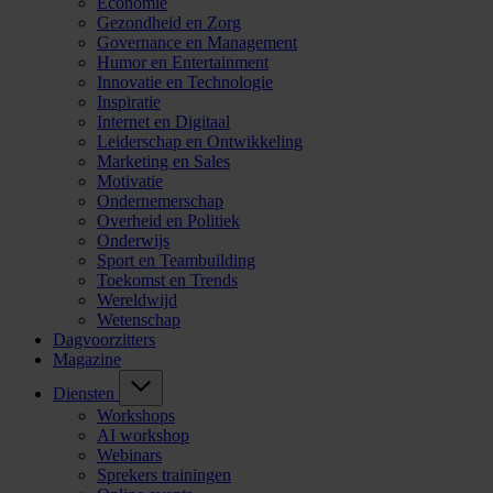
Economie
Gezondheid en Zorg
Governance en Management
Humor en Entertainment
Innovatie en Technologie
Inspiratie
Internet en Digitaal
Leiderschap en Ontwikkeling
Marketing en Sales
Motivatie
Ondernemerschap
Overheid en Politiek
Onderwijs
Sport en Teambuilding
Toekomst en Trends
Wereldwijd
Wetenschap
Dagvoorzitters
Magazine
Diensten
Workshops
AI workshop
Webinars
Sprekers trainingen