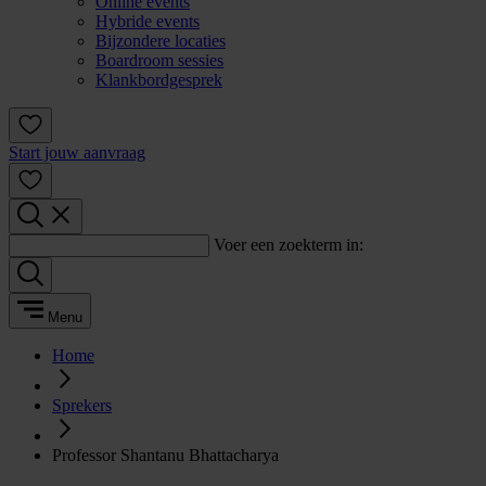
Online events
Hybride events
Bijzondere locaties
Boardroom sessies
Klankbordgesprek
Start jouw aanvraag
Voer een zoekterm in:
Menu
Home
Sprekers
Professor Shantanu Bhattacharya