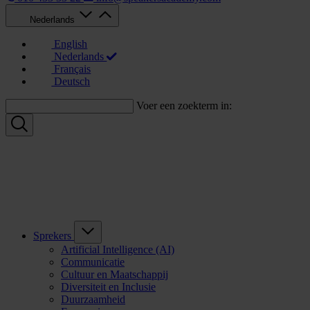
Nederlands
English
Nederlands
Français
Deutsch
Voer een zoekterm in:
Sprekers
Artificial Intelligence (AI)
Communicatie
Cultuur en Maatschappij
Diversiteit en Inclusie
Duurzaamheid