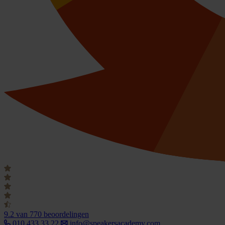
9.2
van 770 beoordelingen
010 433 33 22
info@speakersacademy.com