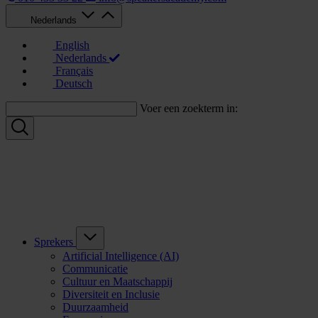
Nederlands
English
Nederlands
Français
Deutsch
Voer een zoekterm in:
Sprekers
Artificial Intelligence (AI)
Communicatie
Cultuur en Maatschappij
Diversiteit en Inclusie
Duurzaamheid