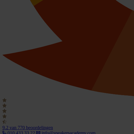
9.2
van 770 beoordelingen
010 433 33 22
info@speakersacademy.com