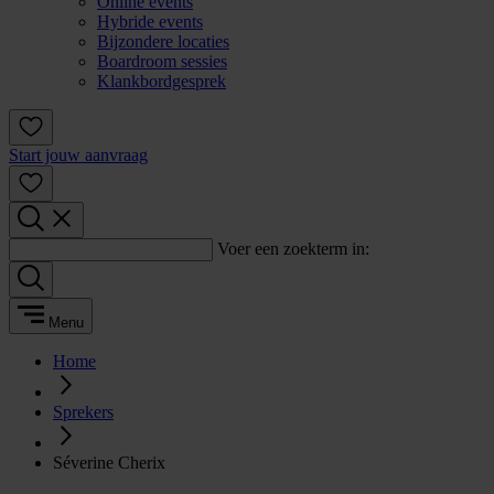
Online events
Hybride events
Bijzondere locaties
Boardroom sessies
Klankbordgesprek
Start jouw aanvraag
Voer een zoekterm in:
Menu
Home
Sprekers
Séverine Cherix