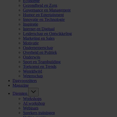
Economie
Gezondheid en Zorg
Governance en Management
Humor en Entertainment
Innovatie en Technologie
Inspiratie
Internet en Digitaal
Leiderschap en Ontwikkeling
Marketing en Sales
Motivatie
Ondernemerschap
Overheid en Politiek
Onderwijs
Sport en Teambuilding
Toekomst en Trends
Wereldwijd
Wetenschap
Dagvoorzitters
Magazine
Diensten
Workshops
AI workshop
Webinars
Sprekers trainingen