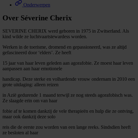
Onderwerpen
Over Séverine Cherix
SEVERINE CHERIX werd geboren in 1975 in Zwitserland. Als
kind wilde ze luchtvaartstewardess worden.
Werken in de toerisme, dromend en gepassioneerd, was ze altijd
gefascineerd door ‘elders’. Ze heeft
15 jaar van haar leven geleden aan agorafobie. Ze moest haar leven
aanpassen aan haar emotionele
handicap. Deze sterke en volhardende vrouw ondernam in 2010 een
grote uitdaging: alleen reizen
in Azië gedurende 1 maand terwijl ze nog steeds agorafobisch was.
Ze slaagde erin om van haar
fobie af te komen dankzij de vele therapieën en hulp die ze ontving,
maar ook dankzij deze solo
reis die de eerste zou worden van een lange reeks. Sindsdien heeft
ze besloten al haar