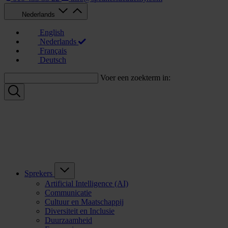
Nederlands
English
Nederlands
Français
Deutsch
Voer een zoekterm in:
Sprekers
Artificial Intelligence (AI)
Communicatie
Cultuur en Maatschappij
Diversiteit en Inclusie
Duurzaamheid