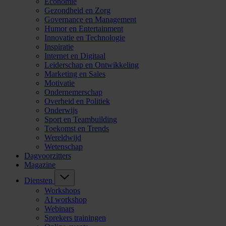
Economie
Gezondheid en Zorg
Governance en Management
Humor en Entertainment
Innovatie en Technologie
Inspiratie
Internet en Digitaal
Leiderschap en Ontwikkeling
Marketing en Sales
Motivatie
Ondernemerschap
Overheid en Politiek
Onderwijs
Sport en Teambuilding
Toekomst en Trends
Wereldwijd
Wetenschap
Dagvoorzitters
Magazine
Diensten
Workshops
AI workshop
Webinars
Sprekers trainingen