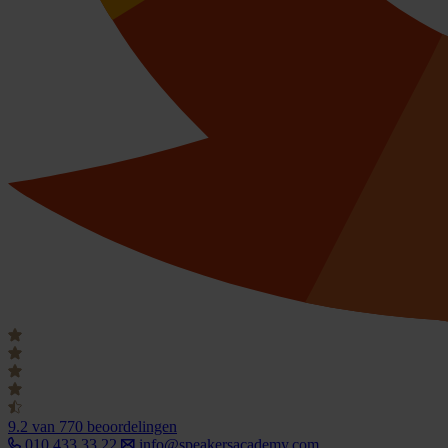
9.2
van 770 beoordelingen
010 433 33 22
info@speakersacademy.com