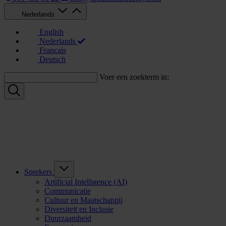
Nederlands
English
Nederlands
Français
Deutsch
Voer een zoekterm in:
Sprekers
Artificial Intelligence (AI)
Communicatie
Cultuur en Maatschappij
Diversiteit en Inclusie
Duurzaamheid