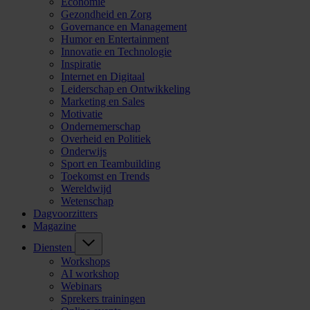
Economie
Gezondheid en Zorg
Governance en Management
Humor en Entertainment
Innovatie en Technologie
Inspiratie
Internet en Digitaal
Leiderschap en Ontwikkeling
Marketing en Sales
Motivatie
Ondernemerschap
Overheid en Politiek
Onderwijs
Sport en Teambuilding
Toekomst en Trends
Wereldwijd
Wetenschap
Dagvoorzitters
Magazine
Diensten
Workshops
AI workshop
Webinars
Sprekers trainingen