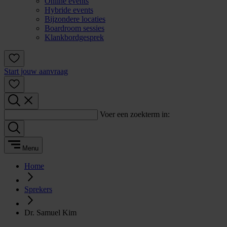
Online events
Hybride events
Bijzondere locaties
Boardroom sessies
Klankbordgesprek
Start jouw aanvraag
Voer een zoekterm in:
Menu
Home
Sprekers
Dr. Samuel Kim