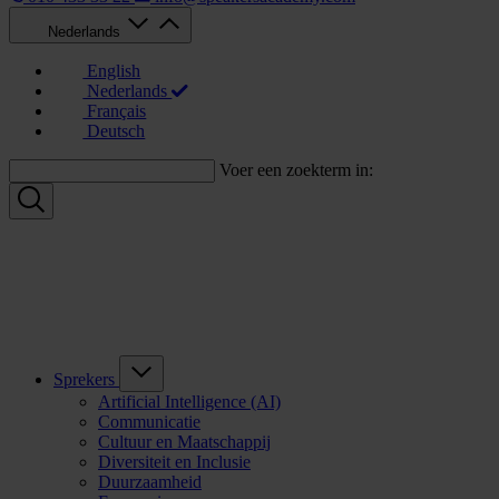
Nederlands
English
Nederlands
Français
Deutsch
Voer een zoekterm in:
Sprekers
Artificial Intelligence (AI)
Communicatie
Cultuur en Maatschappij
Diversiteit en Inclusie
Duurzaamheid