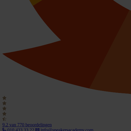
9.2
van 770 beoordelingen
010 433 33 22
info@speakersacademy.com