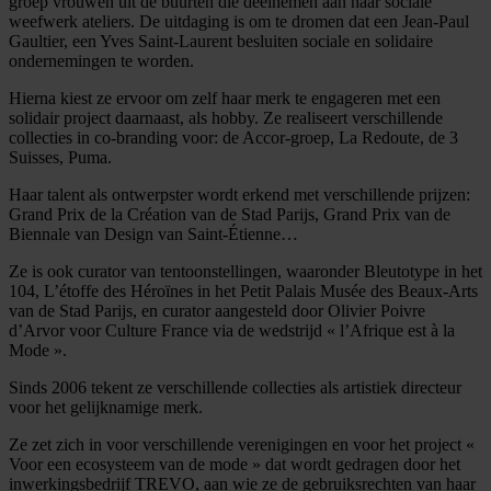
groep vrouwen uit de buurten die deelnemen aan haar sociale
weefwerk ateliers. De uitdaging is om te dromen dat een Jean-Paul
Gaultier, een Yves Saint-Laurent besluiten sociale en solidaire
ondernemingen te worden.
Hierna kiest ze ervoor om zelf haar merk te engageren met een
solidair project daarnaast, als hobby. Ze realiseert verschillende
collecties in co-branding voor: de Accor-groep, La Redoute, de 3
Suisses, Puma.
Haar talent als ontwerpster wordt erkend met verschillende prijzen:
Grand Prix de la Création van de Stad Parijs, Grand Prix van de
Biennale van Design van Saint-Étienne…
Ze is ook curator van tentoonstellingen, waaronder Bleutotype in het
104, L’étoffe des Héroïnes in het Petit Palais Musée des Beaux-Arts
van de Stad Parijs, en curator aangesteld door Olivier Poivre
d’Arvor voor Culture France via de wedstrijd « l’Afrique est à la
Mode ».
Sinds 2006 tekent ze verschillende collecties als artistiek directeur
voor het gelijknamige merk.
Ze zet zich in voor verschillende verenigingen en voor het project «
Voor een ecosysteem van de mode » dat wordt gedragen door het
inwerkingsbedrijf TREVO, aan wie ze de gebruiksrechten van haar