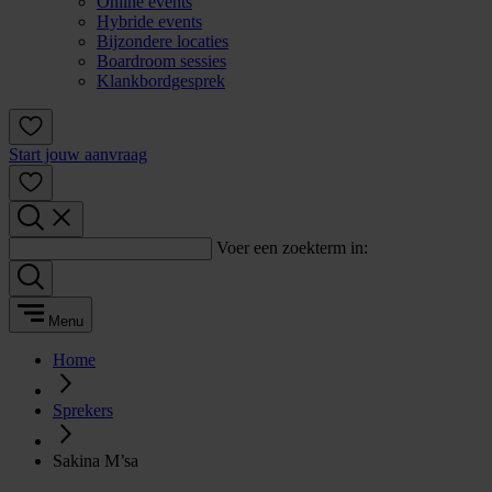
Online events
Hybride events
Bijzondere locaties
Boardroom sessies
Klankbordgesprek
Start jouw aanvraag
Voer een zoekterm in:
Menu
Home
Sprekers
Sakina M’sa