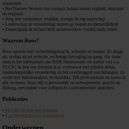
autonomie
• Het Nieuwe Werken (na corona): balans tussen vrijheid, structuur
en resultaat
• Weg met werkstress: vitaliteit, energie & eigenaarschap
• Leiderschap in verandering: sturen op output en menselijkheid
• Emancipatie & inclusiviteit: samenwerken voorbij oude rollen
Waarom Roos?
Roos spreekt met verbeeldingskracht, scherpte en humor. Ze daagt
uit, nodigt uit tot reflectie, en brengt beweging op gang. Als vaste
stem in het lobbypanel van BNR Nieuwsradio en auteur van o.a.
FUCK! Ik ben een feminist is ze vertrouwd met publiek debat,
maatschappelijke verandering én het overbruggen van belangen. Ze
werkt met beleidsmakers, bestuurders, HR-professionals en teams in
alle sectoren. Haar stijl is persoonlijk en ontwapenend, gericht op
dialoog, met ruimte voor zelfspot én confronterende inzichten.
Publicaties
•
FUCK! Ik ben een feminist
•
Carrièrebitches en papadagen
Onderwerpen