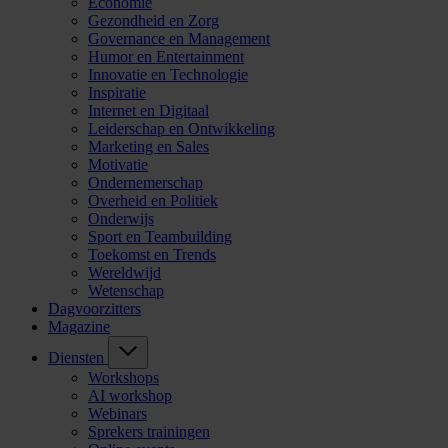
Economie
Gezondheid en Zorg
Governance en Management
Humor en Entertainment
Innovatie en Technologie
Inspiratie
Internet en Digitaal
Leiderschap en Ontwikkeling
Marketing en Sales
Motivatie
Ondernemerschap
Overheid en Politiek
Onderwijs
Sport en Teambuilding
Toekomst en Trends
Wereldwijd
Wetenschap
Dagvoorzitters
Magazine
Diensten
Workshops
AI workshop
Webinars
Sprekers trainingen