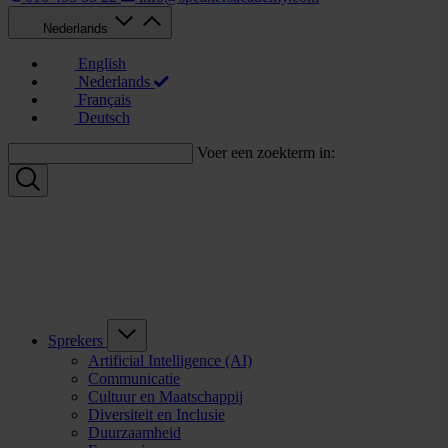
Nederlands
English
Nederlands
Français
Deutsch
Voer een zoekterm in:
Sprekers
Artificial Intelligence (AI)
Communicatie
Cultuur en Maatschappij
Diversiteit en Inclusie
Duurzaamheid