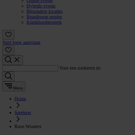
Online events
Hybride events
Bijzondere locaties
Boardroom sessies
Klankbordgesprek
Start jouw aanvraag
Voer een zoekterm in:
Menu
Home
Sprekers
Roos Wouters