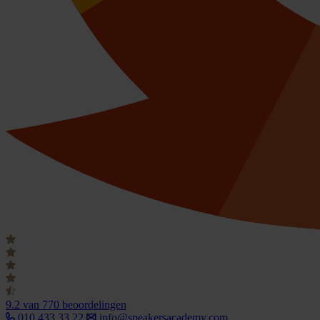
9.2
van 770 beoordelingen
010 433 33 22
info@speakersacademy.com