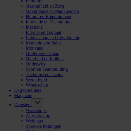
Economie
Gezondheid en Zorg
Governance en Management
Humor en Entertainment
Innovatie en Technologie
Inspiratie
Internet en Digitaal
Leiderschap en Ontwikkeling
Marketing en Sales
Motivatie
Ondernemerschap
Overheid en Politiek
Onderwijs
Sport en Teambuilding
Toekomst en Trends
Wereldwijd
Wetenschap
Dagvoorzitters
Magazine
Diensten
Workshops
AI workshop
Webinars
Sprekers trainingen