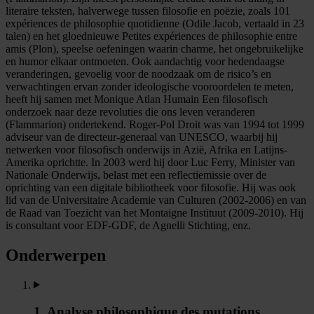
literaire teksten, halverwege tussen filosofie en poëzie, zoals 101
expériences de philosophie quotidienne (Odile Jacob, vertaald in 23
talen) en het gloednieuwe Petites expériences de philosophie entre
amis (Plon), speelse oefeningen waarin charme, het ongebruikelijke
en humor elkaar ontmoeten. Ook aandachtig voor hedendaagse
veranderingen, gevoelig voor de noodzaak om de risico’s en
verwachtingen ervan zonder ideologische vooroordelen te meten,
heeft hij samen met Monique Atlan Humain Een filosofisch
onderzoek naar deze revoluties die ons leven veranderen
(Flammarion) ondertekend. Roger-Pol Droit was van 1994 tot 1999
adviseur van de directeur-generaal van UNESCO, waarbij hij
netwerken voor filosofisch onderwijs in Azië, Afrika en Latijns-
Amerika oprichtte. In 2003 werd hij door Luc Ferry, Minister van
Nationale Onderwijs, belast met een reflectiemissie over de
oprichting van een digitale bibliotheek voor filosofie. Hij was ook
lid van de Universitaire Academie van Culturen (2002-2006) en van
de Raad van Toezicht van het Montaigne Instituut (2009-2010). Hij
is consultant voor EDF-GDF, de Agnelli Stichting, enz.
Onderwerpen
1. Analyse philosophique des mutations