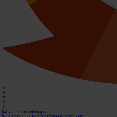
9.2
van 770 beoordelingen
010 433 33 22
info@speakersacademy.com