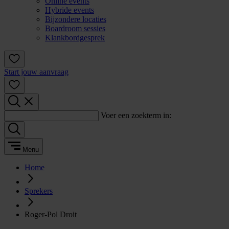
Online events
Hybride events
Bijzondere locaties
Boardroom sessies
Klankbordgesprek
Start jouw aanvraag
Voer een zoekterm in:
Menu
Home
Sprekers
Roger-Pol Droit