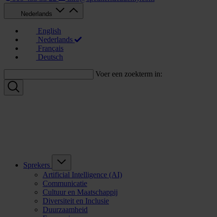
Nederlands
English
Nederlands
Français
Deutsch
Voer een zoekterm in:
Sprekers
Artificial Intelligence (AI)
Communicatie
Cultuur en Maatschappij
Diversiteit en Inclusie
Duurzaamheid