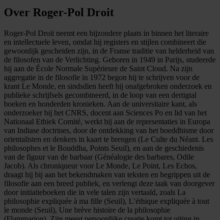
Over Roger-Pol Droit
Roger-Pol Droit neemt een bijzondere plaats in binnen het literaire
en intellectuele leven, omdat hij registers en stijlen combineert die
gewoonlijk gescheiden zijn, in de Franse traditie van helderheid van
de filosofen van de Verlichting. Geboren in 1949 in Parijs, studeerde
hij aan de École Normale Supérieure de Saint Cloud. Na zijn
aggregatie in de filosofie in 1972 begon hij te schrijven voor de
krant Le Monde, en sindsdien heeft hij onafgebroken onderzoek en
publieke schrijfsels gecombineerd, in de loop van een dertigtal
boeken en honderden kronieken. Aan de universitaire kant, als
onderzoeker bij het CNRS, docent aan Sciences Po en lid van het
Nationaal Ethiek Comité, werkt hij aan de representaties in Europa
van Indiase doctrines, door de ontdekking van het boeddhisme door
orientalisten en denkers in kaart te brengen (Le Culte du Néant. Les
philosophes et le Bouddha, Points Seuil), en aan de geschiedenis
van de figuur van de barbaar (Généalogie des barbares, Odile
Jacob). Als chroniqueur voor Le Monde, Le Point, Les Echos,
draagt hij bij aan het bekendmaken van teksten en begrippen uit de
filosofie aan een breed publiek, en verlengt deze taak van doorgever
door initiatieboeken die in vele talen zijn vertaald, zoals La
philosophie expliquée à ma fille (Seuil), L’éthique expliquée à tout
le monde (Seuil), Une brève histoire de la philosophie
(Flammarion). Zijn meest persoonlijke creatie komt tot uiting in