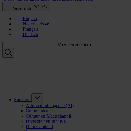
Nederlands
English
Nederlands
Français
Deutsch
Voer een zoekterm in:
Sprekers
Artificial Intelligence (AI)
Communicatie
Cultuur en Maatschappij
Diversiteit en Inclusie
Duurzaamheid