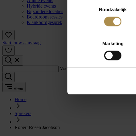
Online events
Toestemmingsselectie
Hybride events
Noodzakelijk
Bijzondere locaties
Boardroom sessies
Klankbordgesprek
Start jouw aanvraag
Marketing
Voer een zoekterm in:
Menu
Home
Sprekers
Robert Rosen Jacobson