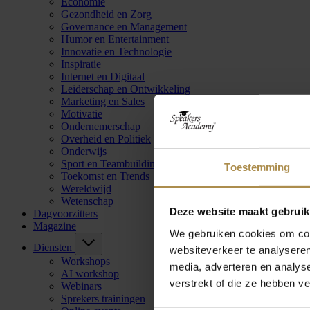
Economie
Gezondheid en Zorg
Governance en Management
Humor en Entertainment
Innovatie en Technologie
Inspiratie
Internet en Digitaal
Leiderschap en Ontwikkeling
Marketing en Sales
Motivatie
Ondernemerschap
Overheid en Politiek
Onderwijs
Sport en Teambuilding
Toestemming
Toekomst en Trends
Wereldwijd
Wetenschap
Deze website maakt gebruik
Dagvoorzitters
Magazine
We gebruiken cookies om cont
Diensten
websiteverkeer te analyseren
Workshops
media, adverteren en analys
AI workshop
verstrekt of die ze hebben v
Webinars
Sprekers trainingen