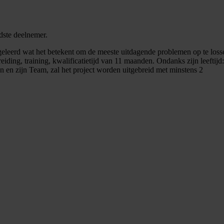
dste deelnemer.
 geleerd wat het betekent om de meeste uitdagende problemen op te los
reiding, training, kwalificatietijd van 11 maanden. Ondanks zijn leeftij
n en zijn Team, zal het project worden uitgebreid met minstens 2