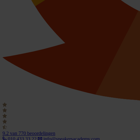
9.2
van 770 beoordelingen
010 433 33 22
info@speakersacademy.com