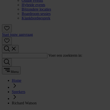
Online events
Hybride events
Bijzondere locaties
Boardroom sessies
Klankbordgesprek
Start jouw aanvraag
Voer een zoekterm in:
Menu
Home
Sprekers
Richard Watson