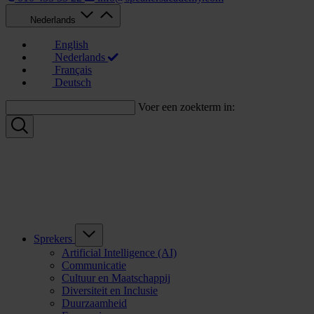
Nederlands
English
Nederlands
Français
Deutsch
Voer een zoekterm in:
Sprekers
Artificial Intelligence (AI)
Communicatie
Cultuur en Maatschappij
Diversiteit en Inclusie
Duurzaamheid