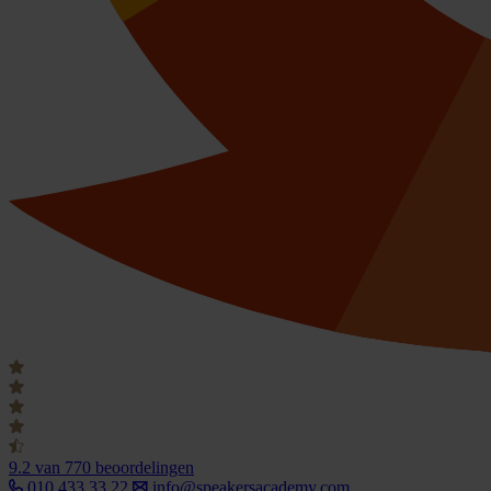
9.2
van 770 beoordelingen
010 433 33 22
info@speakersacademy.com