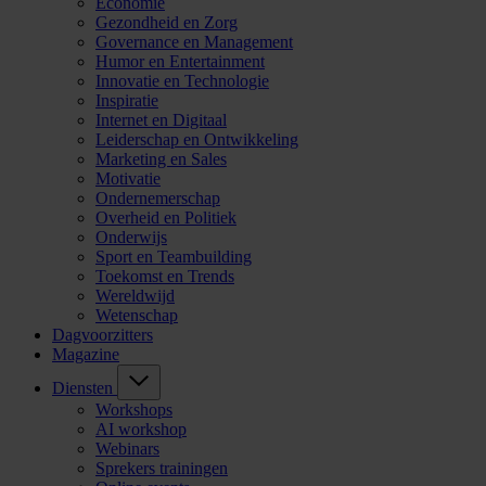
Economie
Gezondheid en Zorg
Governance en Management
Humor en Entertainment
Innovatie en Technologie
Inspiratie
Internet en Digitaal
Leiderschap en Ontwikkeling
Marketing en Sales
Motivatie
Ondernemerschap
Overheid en Politiek
Onderwijs
Sport en Teambuilding
Toekomst en Trends
Wereldwijd
Wetenschap
Dagvoorzitters
Magazine
Diensten
Workshops
AI workshop
Webinars
Sprekers trainingen