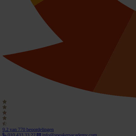
9.2
van 770 beoordelingen
010 433 33 22
info@speakersacademy.com