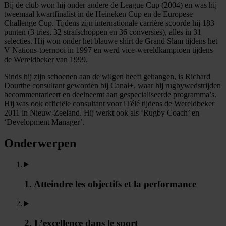
Bij de club won hij onder andere de League Cup (2004) en was hij
tweemaal kwartfinalist in de Heineken Cup en de Europese
Challenge Cup. Tijdens zijn internationale carrière scoorde hij 183
punten (3 tries, 32 strafschoppen en 36 conversies), alles in 31
selecties. Hij won onder het blauwe shirt de Grand Slam tijdens het
V Nations-toernooi in 1997 en werd vice-wereldkampioen tijdens
de Wereldbeker van 1999.
Sinds hij zijn schoenen aan de wilgen heeft gehangen, is Richard
Dourthe consultant geworden bij Canal+, waar hij rugbywedstrijden
becommentarieert en deelneemt aan gespecialiseerde programma’s.
Hij was ook officiële consultant voor iTélé tijdens de Wereldbeker
2011 in Nieuw-Zeeland. Hij werkt ook als ‘Rugby Coach’ en
‘Development Manager’.
Onderwerpen
1. Atteindre les objectifs et la performance
2. L’excellence dans le sport