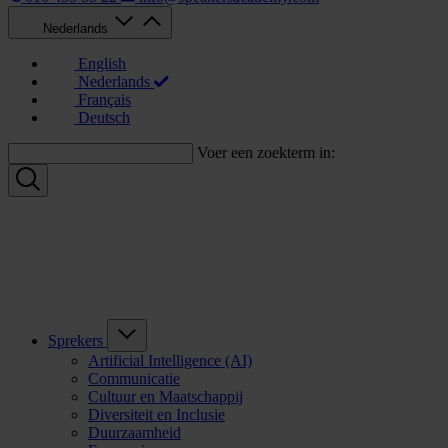
Nederlands
English
Nederlands
Français
Deutsch
Voer een zoekterm in:
Sprekers
Artificial Intelligence (AI)
Communicatie
Cultuur en Maatschappij
Diversiteit en Inclusie
Duurzaamheid