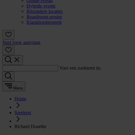
Online events
Hybride events
Bijzondere locaties
Boardroom sessies
Klankbordgesprek
Start jouw aanvraag
Voer een zoekterm in:
Menu
Home
Sprekers
Richard Dourthe