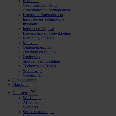
Economie
Gezondheid en Zorg
Governance en Management
Humor en Entertainment
Innovatie en Technologie
Inspiratie
Internet en Digitaal
Leiderschap en Ontwikkeling
Marketing en Sales
Motivatie
Ondernemerschap
Overheid en Politiek
Onderwijs
Sport en Teambuilding
Toekomst en Trends
Wereldwijd
Wetenschap
Dagvoorzitters
Magazine
Diensten
Workshops
AI workshop
Webinars
Sprekers trainingen