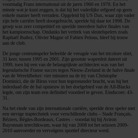
voormalig Frans international uit de jaren 1960 en 1970. En het
minste wat je kunt zeggen, is dat hij het vaderlijke erfgoed op geen
enkele manier heeft verraden. Opgeleid bij US Dax, waar zijn vader
zijn hele carrière heeft doorgebracht, speelde hij daar tot 1998. De
groep was zeer competitief en speelde meerdere halve finales van
het kampioenschap. Ondanks het vertrek van sleutelspelers zoals
Raphaël Ibañez, Olivier Magne of Fabien Pelous, bleef hij trouw
aan de club.
De jonge centrumspeler beleefde de vreugde van het tricolore shirt,
31 keer, tussen 1995 en 2001. Zijn grootste wapenfeit dateert uit
1999, toen hij een van de belangrijkste architecten was van het
legendarische Franse succes tegen Nieuw-Zeeland in de halve finale
van de Wereldbeker: vier minuten na de try van Christophe
Dominici, die de Bleus voor hun tegenstander bracht, was hij het
inderdaad die de bal opnieuw in het doelgebied van de All-Blacks
legde, om zijn team een definitief voordeel te geven. Eindscore: 43-
31.
Na het einde van zijn internationale carrière, speelde deze speler met
een stevige traptechniek voor verschillende clubs – Stade Français,
Béziers, Bègles-Bordeaux, Castres – voordat hij bij Aviron
Bayonnais terechtkwam, waar hij van 2008 tot het seizoen 2009-
2010 aanvoerder en vervolgens sportief directeur werd.