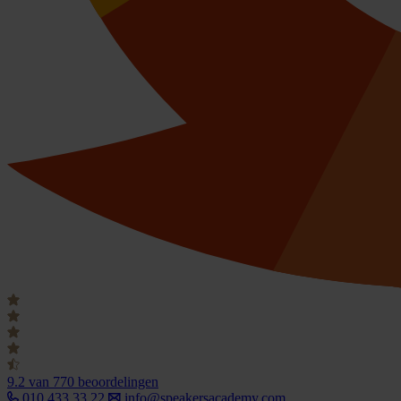
9.2
van 770 beoordelingen
010 433 33 22
info@speakersacademy.com