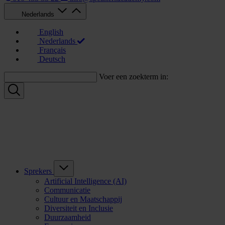
Nederlands
English
Nederlands
Français
Deutsch
Voer een zoekterm in:
Sprekers
Artificial Intelligence (AI)
Communicatie
Cultuur en Maatschappij
Diversiteit en Inclusie
Duurzaamheid