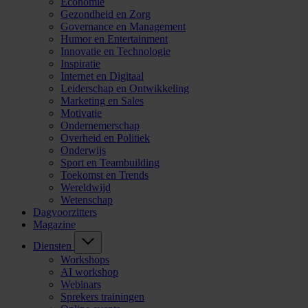
Economie
Gezondheid en Zorg
Governance en Management
Humor en Entertainment
Innovatie en Technologie
Inspiratie
Internet en Digitaal
Leiderschap en Ontwikkeling
Marketing en Sales
Motivatie
Ondernemerschap
Overheid en Politiek
Onderwijs
Sport en Teambuilding
Toekomst en Trends
Wereldwijd
Wetenschap
Dagvoorzitters
Magazine
Diensten
Workshops
AI workshop
Webinars
Sprekers trainingen