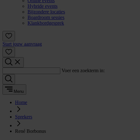
Online events
Hybride events
Bijzondere locaties
Boardroom sessies
Klankbordgesprek
Start jouw aanvraag
Voer een zoekterm in:
Menu
Home
Sprekers
René Borbonus