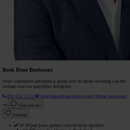
Boek René Borbonus
Onze consultants adviseren u graag over de ideale invulling van het
verhaal voor uw specifieke doelgroep.
010 433 33 22
info@speakersacademy.com
Offerte aanvragen
Chat met ons
Favoriet
Al 30 jaar jouw partner voor de beste sprekers