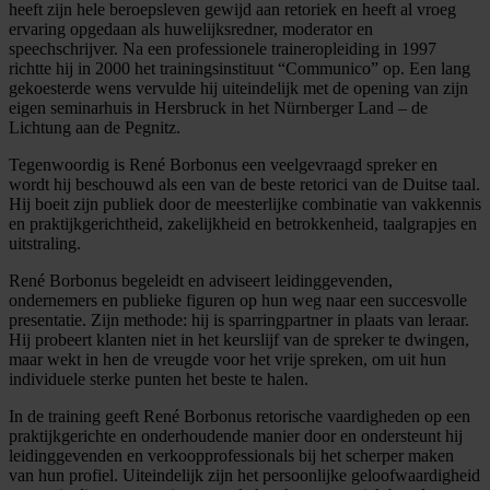
heeft zijn hele beroepsleven gewijd aan retoriek en heeft al vroeg
ervaring opgedaan als huwelijksredner, moderator en
speechschrijver. Na een professionele traineropleiding in 1997
richtte hij in 2000 het trainingsinstituut “Communico” op. Een lang
gekoesterde wens vervulde hij uiteindelijk met de opening van zijn
eigen seminarhuis in Hersbruck in het Nürnberger Land – de
Lichtung aan de Pegnitz.
Tegenwoordig is René Borbonus een veelgevraagd spreker en
wordt hij beschouwd als een van de beste retorici van de Duitse taal.
Hij boeit zijn publiek door de meesterlijke combinatie van vakkennis
en praktijkgerichtheid, zakelijkheid en betrokkenheid, taalgrapjes en
uitstraling.
René Borbonus begeleidt en adviseert leidinggevenden,
ondernemers en publieke figuren op hun weg naar een succesvolle
presentatie. Zijn methode: hij is sparringpartner in plaats van leraar.
Hij probeert klanten niet in het keurslijf van de spreker te dwingen,
maar wekt in hen de vreugde voor het vrije spreken, om uit hun
individuele sterke punten het beste te halen.
In de training geeft René Borbonus retorische vaardigheden op een
praktijkgerichte en onderhoudende manier door en ondersteunt hij
leidinggevenden en verkoopprofessionals bij het scherper maken
van hun profiel. Uiteindelijk zijn het persoonlijke geloofwaardigheid