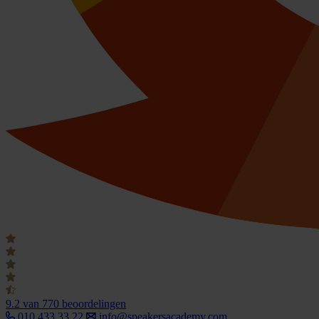
9.2
van 770 beoordelingen
010 433 33 22
info@speakersacademy.com