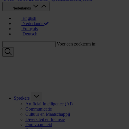
Nederlands
English
Nederlands
Français
Deutsch
Voer een zoekterm in:
Sprekers
Artificial Intelligence (AI)
Communicatie
Cultuur en Maatschappij
Diversiteit en Inclusie
Duurzaamheid