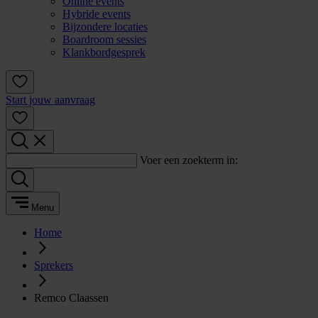
Online events
Hybride events
Bijzondere locaties
Boardroom sessies
Klankbordgesprek
Start jouw aanvraag
Voer een zoekterm in:
Menu
Home
Sprekers
Remco Claassen