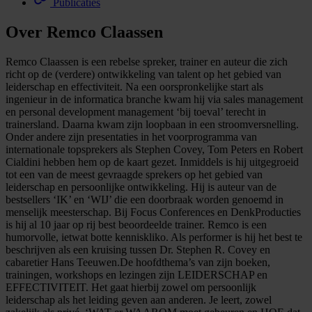
Publicaties
Over Remco Claassen
Remco Claassen is een rebelse spreker, trainer en auteur die zich
richt op de (verdere) ontwikkeling van talent op het gebied van
leiderschap en effectiviteit. Na een oorspronkelijke start als
ingenieur in de informatica branche kwam hij via sales management
en personal development management ‘bij toeval’ terecht in
trainersland. Daarna kwam zijn loopbaan in een stroomversnelling.
Onder andere zijn presentaties in het voorprogramma van
internationale topsprekers als Stephen Covey, Tom Peters en Robert
Cialdini hebben hem op de kaart gezet. Inmiddels is hij uitgegroeid
tot een van de meest gevraagde sprekers op het gebied van
leiderschap en persoonlijke ontwikkeling. Hij is auteur van de
bestsellers ‘IK’ en ‘WIJ’ die een doorbraak worden genoemd in
menselijk meesterschap. Bij Focus Conferences en DenkProducties
is hij al 10 jaar op rij best beoordeelde trainer. Remco is een
humorvolle, ietwat botte kenniskliko. Als performer is hij het best te
beschrijven als een kruising tussen Dr. Stephen R. Covey en
cabaretier Hans Teeuwen.De hoofdthema’s van zijn boeken,
trainingen, workshops en lezingen zijn LEIDERSCHAP en
EFFECTIVITEIT. Het gaat hierbij zowel om persoonlijk
leiderschap als het leiding geven aan anderen. Je leert, zowel