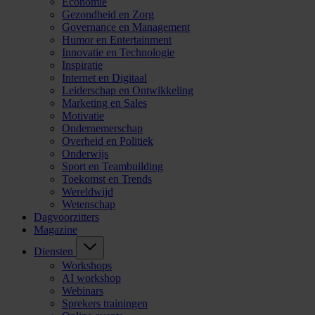
Economie
Gezondheid en Zorg
Governance en Management
Humor en Entertainment
Innovatie en Technologie
Inspiratie
Internet en Digitaal
Leiderschap en Ontwikkeling
Marketing en Sales
Motivatie
Ondernemerschap
Overheid en Politiek
Onderwijs
Sport en Teambuilding
Toekomst en Trends
Wereldwijd
Wetenschap
Dagvoorzitters
Magazine
Diensten
Workshops
AI workshop
Webinars
Sprekers trainingen