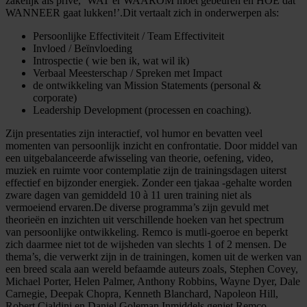
zakelijk als privé, ‘WAT er WAAROM moet gebeuren en HOE dat
WANNEER gaat lukken!’.Dit vertaalt zich in onderwerpen als:
Persoonlijke Effectiviteit / Team Effectiviteit
Invloed / Beïnvloeding
Introspectie ( wie ben ik, wat wil ik)
Verbaal Meesterschap / Spreken met Impact
de ontwikkeling van Mission Statements (personal &
corporate)
Leadership Development (processen en coaching).
Zijn presentaties zijn interactief, vol humor en bevatten veel
momenten van persoonlijk inzicht en confrontatie. Door middel van
een uitgebalanceerde afwisseling van theorie, oefening, video,
muziek en ruimte voor contemplatie zijn de trainingsdagen uiterst
effectief en bijzonder energiek. Zonder een tjakaa -gehalte worden
zware dagen van gemiddeld 10 à 11 uren training niet als
vermoeiend ervaren.De diverse programma’s zijn gevuld met
theorieën en inzichten uit verschillende hoeken van het spectrum
van persoonlijke ontwikkeling. Remco is mutli-goeroe en beperkt
zich daarmee niet tot de wijsheden van slechts 1 of 2 mensen. De
thema’s, die verwerkt zijn in de trainingen, komen uit de werken van
een breed scala aan wereld befaamde auteurs zoals, Stephen Covey,
Michael Porter, Helen Palmer, Anthony Robbins, Wayne Dyer, Dale
Carnegie, Deepak Chopra, Kenneth Blanchard, Napoleon Hill,
Robert Cialdini en Daniel Goleman.Inmiddels geniet Remco