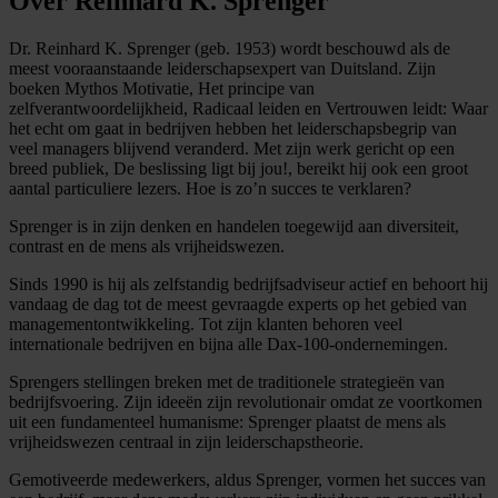
Over Reinhard K. Sprenger
Dr. Reinhard K. Sprenger (geb. 1953) wordt beschouwd als de
meest vooraanstaande leiderschapsexpert van Duitsland. Zijn
boeken Mythos Motivatie, Het principe van
zelfverantwoordelijkheid, Radicaal leiden en Vertrouwen leidt: Waar
het echt om gaat in bedrijven hebben het leiderschapsbegrip van
veel managers blijvend veranderd. Met zijn werk gericht op een
breed publiek, De beslissing ligt bij jou!, bereikt hij ook een groot
aantal particuliere lezers. Hoe is zo’n succes te verklaren?
Sprenger is in zijn denken en handelen toegewijd aan diversiteit,
contrast en de mens als vrijheidswezen.
Sinds 1990 is hij als zelfstandig bedrijfsadviseur actief en behoort hij
vandaag de dag tot de meest gevraagde experts op het gebied van
managementontwikkeling. Tot zijn klanten behoren veel
internationale bedrijven en bijna alle Dax-100-ondernemingen.
Sprengers stellingen breken met de traditionele strategieën van
bedrijfsvoering. Zijn ideeën zijn revolutionair omdat ze voortkomen
uit een fundamenteel humanisme: Sprenger plaatst de mens als
vrijheidswezen centraal in zijn leiderschapstheorie.
Gemotiveerde medewerkers, aldus Sprenger, vormen het succes van