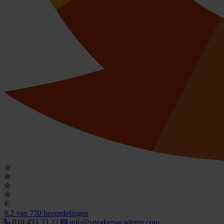
9.2
van 770 beoordelingen
010 433 33 22
info@speakersacademy.com