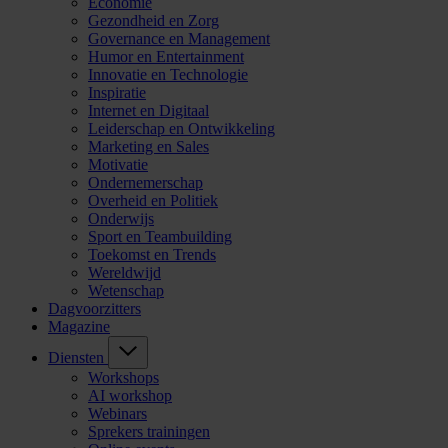
Economie
Gezondheid en Zorg
Governance en Management
Humor en Entertainment
Innovatie en Technologie
Inspiratie
Internet en Digitaal
Leiderschap en Ontwikkeling
Marketing en Sales
Motivatie
Ondernemerschap
Overheid en Politiek
Onderwijs
Sport en Teambuilding
Toekomst en Trends
Wereldwijd
Wetenschap
Dagvoorzitters
Magazine
Diensten
Workshops
AI workshop
Webinars
Sprekers trainingen