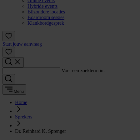
Online events
Hybride events
Bijzondere locaties
Boardroom sessies
Klankbordgesprek
Start jouw aanvraag
Voer een zoekterm in:
Menu
Home
Sprekers
Dr. Reinhard K. Sprenger