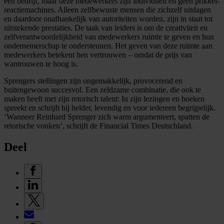
een bedrijf, maar deze medewerkers zijn individuen en geen prikkel-
reactiemachines. Alleen zelfbewuste mensen die zichzelf uitdagen
en daardoor onafhankelijk van autoriteiten worden, zijn in staat tot
uitstekende prestaties. De taak van leiders is om de creativiteit en
zelfverantwoordelijkheid van medewerkers ruimte te geven en hun
ondernemerschap te ondersteunen. Het geven van deze ruimte aan
medewerkers betekent hen vertrouwen – omdat de prijs van
wantrouwen te hoog is.
Sprengers stellingen zijn ongemakkelijk, provocerend en
buitengewoon succesvol. Een zeldzame combinatie, die ook te
maken heeft met zijn retorisch talent: In zijn lezingen en boeken
spreekt en schrijft hij helder, levendig en voor iedereen begrijpelijk.
‘Wanneer Reinhard Sprenger zich warm argumenteert, spatten de
retorische vonken’, schrijft de Financial Times Deutschland.
Deel