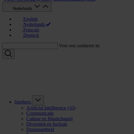
Nederlands
English
Nederlands
Français
Deutsch
Voer een zoekterm in:
Sprekers
Artificial Intelligence (AI)
Communicatie
Cultuur en Maatschappij
Diversiteit en Inclusie
Duurzaamheid