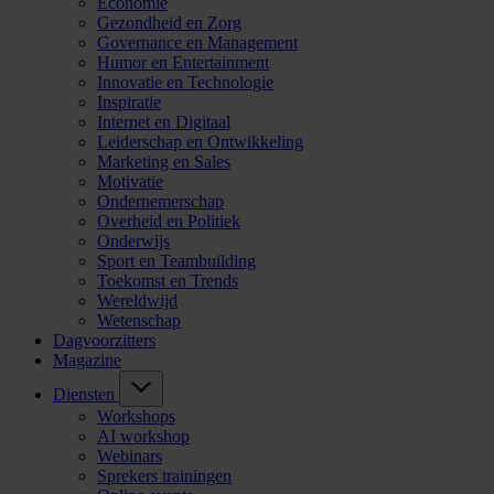
Economie
Gezondheid en Zorg
Governance en Management
Humor en Entertainment
Innovatie en Technologie
Inspiratie
Internet en Digitaal
Leiderschap en Ontwikkeling
Marketing en Sales
Motivatie
Ondernemerschap
Overheid en Politiek
Onderwijs
Sport en Teambuilding
Toekomst en Trends
Wereldwijd
Wetenschap
Dagvoorzitters
Magazine
Diensten
Workshops
AI workshop
Webinars
Sprekers trainingen