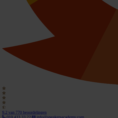
9.2
van 770 beoordelingen
010 433 33 22
info@speakersacademy.com