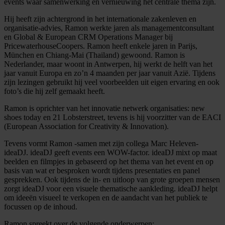
events waar samenwerking en vernieuwing het centrale thema zijn.
Hij heeft zijn achtergrond in het internationale zakenleven en
organisatie-advies, Ramon werkte jaren als managementconsultant
en Global & European CRM Operations Manager bij
PricewaterhouseCoopers. Ramon heeft enkele jaren in Parijs,
München en Chiang-Mai (Thailand) gewoond. Ramon is
Nederlander, maar woont in Antwerpen, hij werkt de helft van het
jaar vanuit Europa en zo’n 4 maanden per jaar vanuit Azië. Tijdens
zijn lezingen gebruikt hij veel voorbeelden uit eigen ervaring en ook
foto’s die hij zelf gemaakt heeft.
Ramon is oprichter van het innovatie netwerk organisaties: new
shoes today en 21 Lobsterstreet, tevens is hij voorzitter van de EACI
(European Association for Creativity & Innovation).
Tevens vormt Ramon -samen met zijn collega Marc Heleven-
ideaDJ. ideaDJ geeft events een WOW-factor. ideaDJ mixt op maat
beelden en filmpjes in gebaseerd op het thema van het event en op
basis van wat er besproken wordt tijdens presentaties en panel
gesprekken. Ook tijdens de in- en uitloop van grote groepen mensen
zorgt ideaDJ voor een visuele thematische aankleding. ideaDJ helpt
om ideeën visueel te verkopen en de aandacht van het publiek te
focussen op de inhoud.
Ramon spreekt over de volgende onderwerpen: