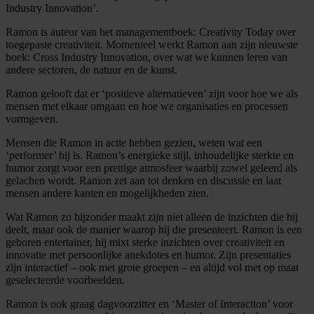
Industry Innovation’.
Ramon is auteur van het managementboek: Creativity Today over
toegepaste creativiteit. Momenteel werkt Ramon aan zijn nieuwste
boek: Cross Industry Innovation, over wat we kunnen leren van
andere sectoren, de natuur en de kunst.
Ramon gelooft dat er ‘positieve alternatieven’ zijn voor hoe we als
mensen met elkaar omgaan en hoe we organisaties en processen
vormgeven.
Mensen die Ramon in actie hebben gezien, weten wat een
‘performer’ hij is. Ramon’s energieke stijl, inhoudelijke sterkte en
humor zorgt voor een prettige atmosfeer waarbij zowel geleerd als
gelachen wordt. Ramon zet aan tot denken en discussie en laat
mensen andere kanten en mogelijkheden zien.
Wat Ramon zo bijzonder maakt zijn niet alleen de inzichten die hij
deelt, maar ook de manier waarop hij die presenteert. Ramon is een
geboren entertainer, hij mixt sterke inzichten over creativiteit en
innovatie met persoonlijke anekdotes en humor. Zijn presentaties
zijn interactief – ook met grote groepen – en altijd vol met op maat
geselecteerde voorbeelden.
Ramon is ook graag dagvoorzitter en ‘Master of Interaction’ voor