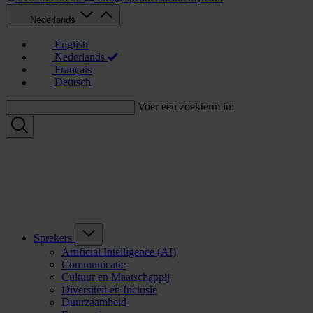
Nederlands
English
Nederlands
Français
Deutsch
Voer een zoekterm in:
Sprekers
Artificial Intelligence (AI)
Communicatie
Cultuur en Maatschappij
Diversiteit en Inclusie
Duurzaamheid