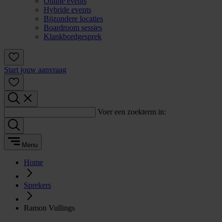
Online events
Hybride events
Bijzondere locaties
Boardroom sessies
Klankbordgesprek
Start jouw aanvraag
Voer een zoekterm in:
Menu
Home
Sprekers
Ramon Vullings