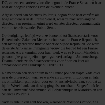
DC, zet ze een carrière voort die begon in de Franse Senaat en haar
naar de hoogste echelons van de overheid bracht.
Afgestudeerd aan Sciences Po Parijs, begon Yade haar carrière als
hoge ambtenaar in de Franse Senaat, waar ze plaatsvervangend
directeur van programmering werd en later directeur communicatie
voor de televisiezender Public Sénat.
Op dertigjarige leeftijd werd ze benoemd tot Staatssecretaris voor
Buitenlandse Zaken en Mensenrechten van de Franse Republiek,
een nieuw gecreëerde functie onder de Vijfde Republiek. Ze werd
de eerste Afrikaanse immigrante vrouw die toetrad tot een Franse
regering. Als erkenning voor haar werk was ze Nelson Mandela’s
persoonlijke gast bij zijn negentigste verjaardag in Johannesburg.
Daarna diende ze als Staatssecretaris voor Sport en later als
ambassadeur van Frankrijk bij UNESCO.
Na meer dan een decennium in de Franse politiek stapte Yade over
naar de privésector, waar ze werkte als uitgever in Londen en later
als ontwikkelingsdirecteur voor een Frans adviesbureau, voordat ze
bij de Wereldbank aan de slag ging als consultant. Ze geeft ook les
aan de Université Mohammed VI Polytechnique in Marokko en aan
Sciences Po Parijs.
Yade is auteur van acht boeken, waaronder
Noirs de France
,
Les