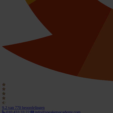
9.2
van 770 beoordelingen
010 433 33 22
info@speakersacademy.com