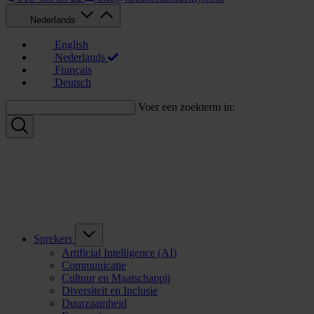
Nederlands
English
Nederlands
Français
Deutsch
Voer een zoekterm in:
Sprekers
Artificial Intelligence (AI)
Communicatie
Cultuur en Maatschappij
Diversiteit en Inclusie
Duurzaamheid