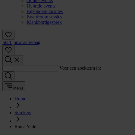
Online events
Hybride events
Bijzondere locaties
Boardroom sessies
Klankbordgesprek
Start jouw aanvraag
Voer een zoekterm in:
Menu
Home
Sprekers
Rama Yade