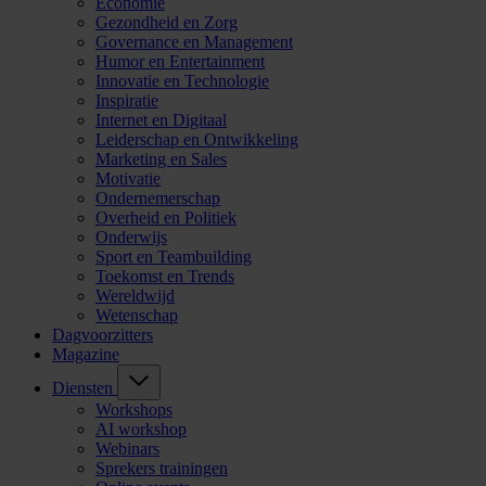
Economie
Gezondheid en Zorg
Governance en Management
Humor en Entertainment
Innovatie en Technologie
Inspiratie
Internet en Digitaal
Leiderschap en Ontwikkeling
Marketing en Sales
Motivatie
Ondernemerschap
Overheid en Politiek
Onderwijs
Sport en Teambuilding
Toekomst en Trends
Wereldwijd
Wetenschap
Dagvoorzitters
Magazine
Diensten
Workshops
AI workshop
Webinars
Sprekers trainingen