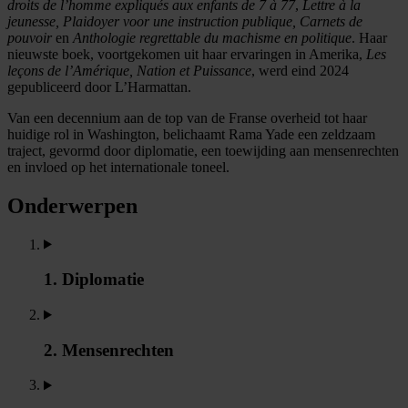
droits de l’homme expliqués aux enfants de 7 à 77
,
Lettre à la
jeunesse, Plaidoyer voor une instruction publique, Carnets de
pouvoir
en
Anthologie regrettable du machisme en politique
. Haar
nieuwste boek, voortgekomen uit haar ervaringen in Amerika,
Les
leçons de l’Amérique, Nation et Puissance
, werd eind 2024
gepubliceerd door L’Harmattan.
Van een decennium aan de top van de Franse overheid tot haar
huidige rol in Washington, belichaamt Rama Yade een zeldzaam
traject, gevormd door diplomatie, een toewijding aan mensenrechten
en invloed op het internationale toneel.
Onderwerpen
1. Diplomatie
2. Mensenrechten