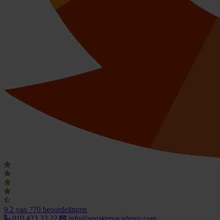
9.2
van 770 beoordelingen
010 433 33 22
info@speakersacademy.com