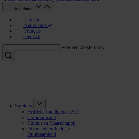
Nederlands
English
Nederlands
Français
Deutsch
Voer een zoekterm in:
Sprekers
Artificial Intelligence (AI)
Communicatie
Cultuur en Maatschappij
Diversiteit en Inclusie
Duurzaamheid