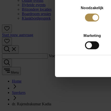
Online events
Toestemmingsselectie
Hybride events
Noodzakelijk
Bijzondere locaties
Boardroom sessies
Klankbordgesprek
Start jouw aanvraag
Marketing
Voer een zoekterm in:
Menu
Home
Sprekers
dr. Rajendrakumar Kadia