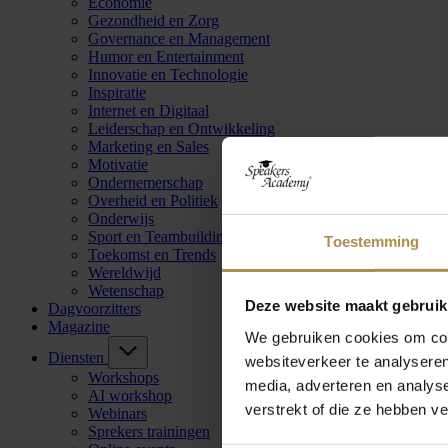
Economie
Gezondheid en Zorg
Governance en Management
Humor en Entertainment
Innovatie en Technologie
Inspiratie
Internet en Digitaal
Leiderschap en Ontwikkeling
Marketing en Sales
Motivatie
Ondernemerschap
Overheid en Politiek
Onderwijs
Sport en Teambuilding
Toestemming
Toekomst en Trends
Wereldwijd
Wetenschap
Deze website maakt gebruik
Dagvoorzitters
Magazine
We gebruiken cookies om cont
Diensten
websiteverkeer te analyseren
Workshops
media, adverteren en analys
AI workshop
verstrekt of die ze hebben v
Webinars
Sprekers trainingen