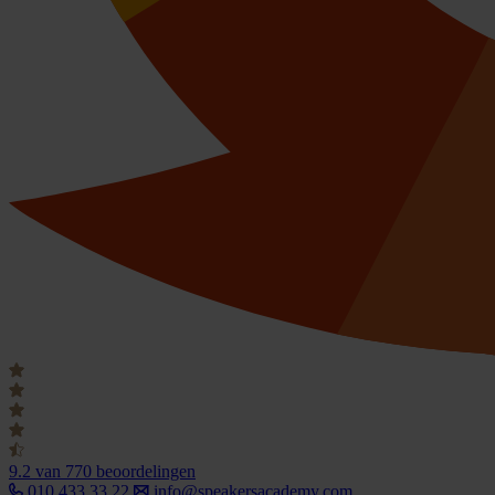
9.2
van 770 beoordelingen
010 433 33 22
info@speakersacademy.com