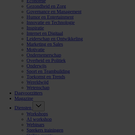
Economie
Gezondheid en Zorg
Governance en Management
Humor en Entertainment
Innovatie en Technologie
Inspiratie
Internet en Digitaal
Leiderschap en Ontwikkeling
Marketing en Sales
Motivatie
Ondernemerschap
Overheid en Politiek
Onderwijs
Sport en Teambuilding
Toekomst en Trends
Wereldwijd
Wetenschap
Dagvoorzitters
Magazine
Diensten
Workshops
AI workshop
Webinars
Sprekers trainingen