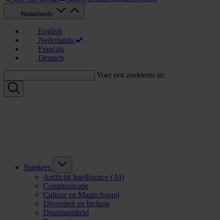
Nederlands
English
Nederlands
Français
Deutsch
Voer een zoekterm in:
Sprekers
Artificial Intelligence (AI)
Communicatie
Cultuur en Maatschappij
Diversiteit en Inclusie
Duurzaamheid