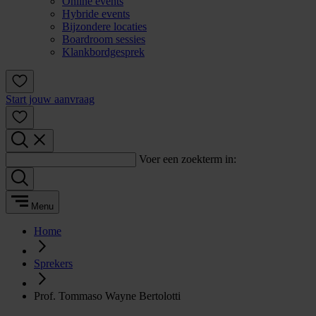
Online events
Hybride events
Bijzondere locaties
Boardroom sessies
Klankbordgesprek
Start jouw aanvraag
Voer een zoekterm in:
Menu
Home
Sprekers
Prof. Tommaso Wayne Bertolotti