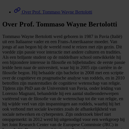
Over Prof. Tommaso Wayne Bertolotti
Over Prof. Tommaso Wayne Bertolotti
Tommaso Wayne Bertolotti werd geboren in 1987 in Pavia (Italië)
uit een Italiaanse vader en een Frans-Amerikaanse moeder. Van
jongs af aan begon hij de wereld rond te reizen met zijn gezin. Dit
voedde zijn passie voor interactie met andere culturen en tradities.
Als een briljante student op de middelbare school ontwikkelde hij
een bijzondere interesse in filosofie en bijbelstudies: de eerste passie
leidde hem naar de universiteit, waar hij in 2005 zijn carrière in de
filosofie begon. Hij behaalde zijn bachelor in 2008 met een scriptie
over de cognitieve en pragmatische analyse van roddels, en in 2010
betroffen zijn masterstudies de cognitieve wetenschap van religie.
Tijdens zijn PhD aan de Universiteit van Pavia, onder leiding van
Lorenzo Magnani, behandelde hij een aantal studieonderwerpen
variërend van de filosofie van de wetenschap tot die van religie, en
hij wijdde veel van zijn inspanningen aan roddels, waarbij hij het
ook verbond met sociale kwesties zoals de afhankelijkheid van
sociale netwerken en cyberpesten. Zijn onderzoek bleef niet
onopgemerkt: in 2012 werd hij uitgenodigd voor een werkgroep bij
het Joint Research Center van de Europese Commissie (JRC) in