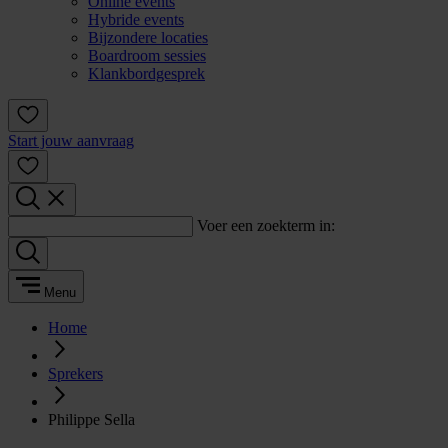
Online events
Hybride events
Bijzondere locaties
Boardroom sessies
Klankbordgesprek
Start jouw aanvraag
Voer een zoekterm in:
Menu
Home
Sprekers
Philippe Sella