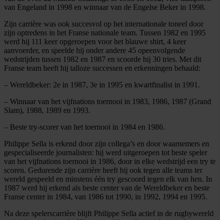
van Engeland in 1998 en winnaar van de Engelse Beker in 1998.
Zijn carrière was ook succesvol op het internationale toneel door
zijn optredens in het Franse nationale team. Tussen 1982 en 1995
werd hij 111 keer opgeroepen voor het blauwe shirt, 4 keer
aanvoerder, en speelde hij onder andere 45 opeenvolgende
wedstrijden tussen 1982 en 1987 en scoorde hij 30 tries. Met dit
Franse team heeft hij talloze successen en erkenningen behaald:
– Wereldbeker: 2e in 1987, 3e in 1995 en kwartfinalist in 1991.
– Winnaar van het vijfnations toernooi in 1983, 1986, 1987 (Grand
Slam), 1988, 1989 en 1993.
– Beste try-scorer van het toernooi in 1984 en 1986.
Philippe Sella is erkend door zijn collega’s en door waarnemers en
gespecialiseerde journalisten: hij werd uitgeroepen tot beste speler
van het vijfnations toernooi in 1986, door in elke wedstrijd een try te
scoren. Gedurende zijn carrière heeft hij ook tegen alle teams ter
wereld gespeeld en minstens één try gescoord tegen elk van hen. In
1987 werd hij erkend als beste center van de Wereldbeker en beste
Franse center in 1984, van 1986 tot 1990, in 1992, 1994 en 1995.
Na deze spelerscarrière blijft Philippe Sella actief in de rugbywereld