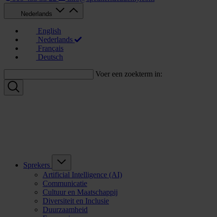
Nederlands
English
Nederlands
Français
Deutsch
Voer een zoekterm in:
Sprekers
Artificial Intelligence (AI)
Communicatie
Cultuur en Maatschappij
Diversiteit en Inclusie
Duurzaamheid