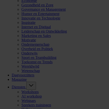
Economie
Gezondheid en Zorg
Governance en Management
Humor en Entertainment
Innovatie en Technologie
Inspiratie
Internet en Digitaal
Leiderschap en Ontwikkeling
Marketing en Sales
Motivatie
Ondernemerschap
Overheid en Politiek
Onderwijs
Sport en Teambuilding
Toekomst en Trends
Wereldwijd
Wetenschap
Dagvoorzitters
Magazine
Diensten
Workshops
AI workshop
Webinars
Sprekers trainingen