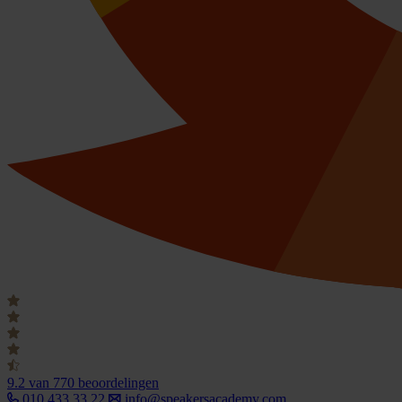
9.2
van 770 beoordelingen
010 433 33 22
info@speakersacademy.com