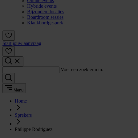
Online events
Hybride events
Bijzondere locaties
Boardroom sessies
Klankbordgesprek
Start jouw aanvraag
Voer een zoekterm in:
Menu
Home
Sprekers
Philippe Rodriguez