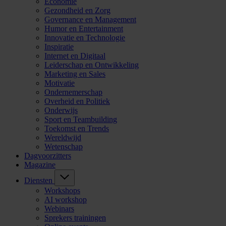
Economie
Gezondheid en Zorg
Governance en Management
Humor en Entertainment
Innovatie en Technologie
Inspiratie
Internet en Digitaal
Leiderschap en Ontwikkeling
Marketing en Sales
Motivatie
Ondernemerschap
Overheid en Politiek
Onderwijs
Sport en Teambuilding
Toekomst en Trends
Wereldwijd
Wetenschap
Dagvoorzitters
Magazine
Diensten
Workshops
AI workshop
Webinars
Sprekers trainingen