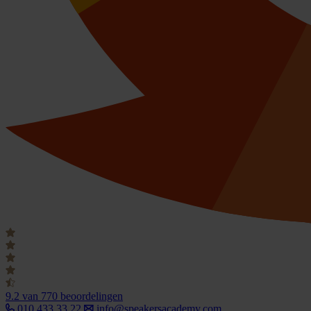
9.2
van 770 beoordelingen
010 433 33 22
info@speakersacademy.com