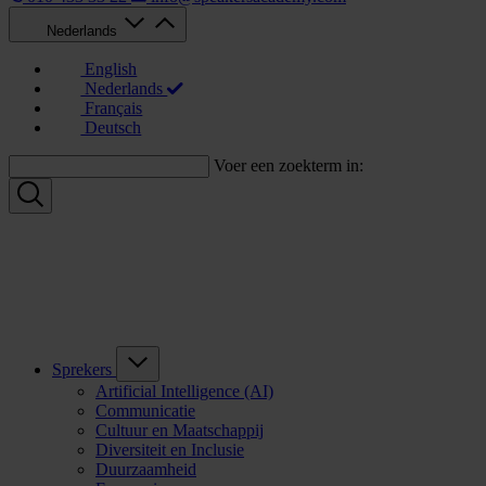
Nederlands
English
Nederlands
Français
Deutsch
Voer een zoekterm in:
Sprekers
Artificial Intelligence (AI)
Communicatie
Cultuur en Maatschappij
Diversiteit en Inclusie
Duurzaamheid