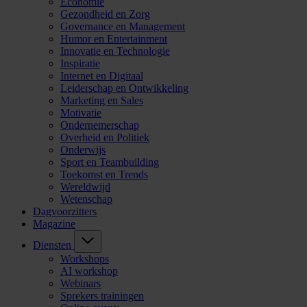
Economie
Gezondheid en Zorg
Governance en Management
Humor en Entertainment
Innovatie en Technologie
Inspiratie
Internet en Digitaal
Leiderschap en Ontwikkeling
Marketing en Sales
Motivatie
Ondernemerschap
Overheid en Politiek
Onderwijs
Sport en Teambuilding
Toekomst en Trends
Wereldwijd
Wetenschap
Dagvoorzitters
Magazine
Diensten
Workshops
AI workshop
Webinars
Sprekers trainingen