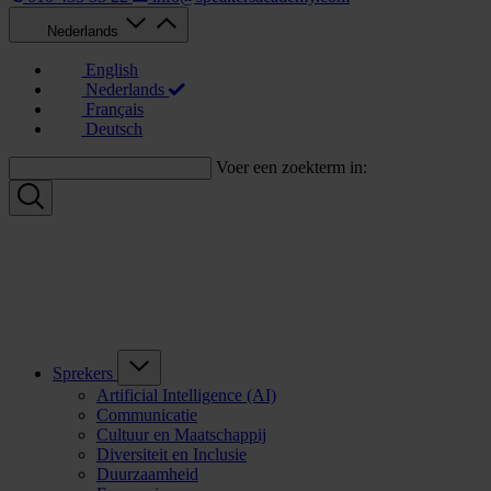
Nederlands
English
Nederlands
Français
Deutsch
Voer een zoekterm in:
Sprekers
Artificial Intelligence (AI)
Communicatie
Cultuur en Maatschappij
Diversiteit en Inclusie
Duurzaamheid