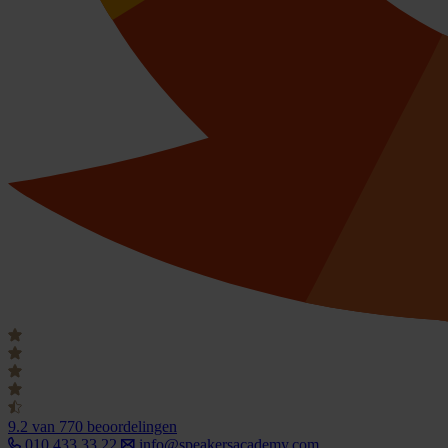
9.2
van 770 beoordelingen
010 433 33 22
info@speakersacademy.com