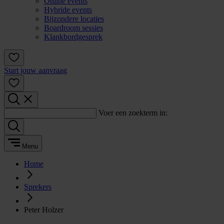
Online events
Hybride events
Bijzondere locaties
Boardroom sessies
Klankbordgesprek
Start jouw aanvraag
Voer een zoekterm in:
Menu
Home
Sprekers
Peter Holzer