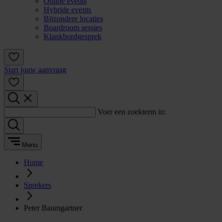
Online events
Hybride events
Bijzondere locaties
Boardroom sessies
Klankbordgesprek
Start jouw aanvraag
Voer een zoekterm in:
Menu
Home
Sprekers
Peter Baumgartner