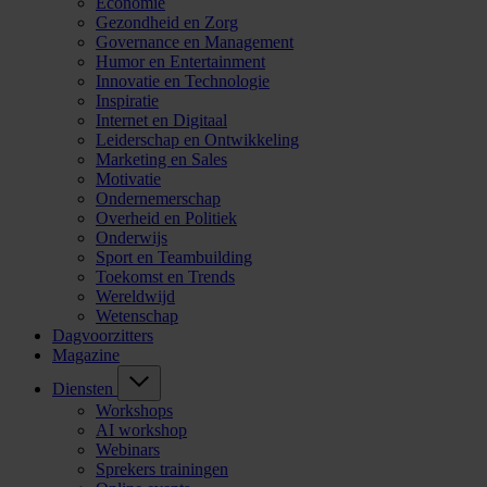
Economie
Gezondheid en Zorg
Governance en Management
Humor en Entertainment
Innovatie en Technologie
Inspiratie
Internet en Digitaal
Leiderschap en Ontwikkeling
Marketing en Sales
Motivatie
Ondernemerschap
Overheid en Politiek
Onderwijs
Sport en Teambuilding
Toekomst en Trends
Wereldwijd
Wetenschap
Dagvoorzitters
Magazine
Diensten
Workshops
AI workshop
Webinars
Sprekers trainingen