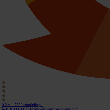
9.2
van 770 beoordelingen
010 433 33 22
info@speakersacademy.com