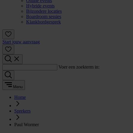
Online events
Hybride events
Bijzondere locaties
Boardroom sessies
Klankbordgesprek
Start jouw aanvraag
Voer een zoekterm in:
Menu
Home
Sprekers
Paul Wormer