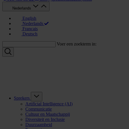
Nederlands
English
Nederlands
Français
Deutsch
Voer een zoekterm in:
Sprekers
Artificial Intelligence (AI)
Communicatie
Cultuur en Maatschappij
Diversiteit en Inclusie
Duurzaamheid