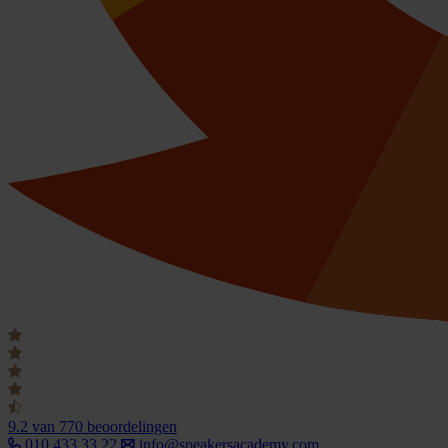
9.2
van 770 beoordelingen
010 433 33 22
info@speakersacademy.com