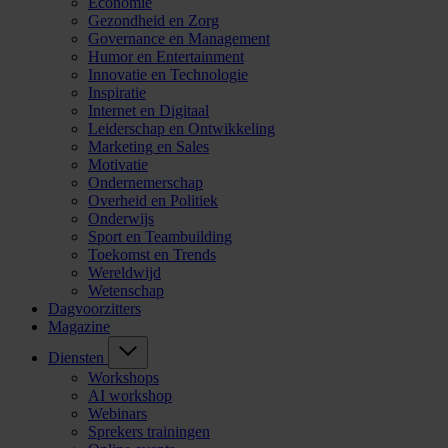
Economie
Gezondheid en Zorg
Governance en Management
Humor en Entertainment
Innovatie en Technologie
Inspiratie
Internet en Digitaal
Leiderschap en Ontwikkeling
Marketing en Sales
Motivatie
Ondernemerschap
Overheid en Politiek
Onderwijs
Sport en Teambuilding
Toekomst en Trends
Wereldwijd
Wetenschap
Dagvoorzitters
Magazine
Diensten
Workshops
AI workshop
Webinars
Sprekers trainingen