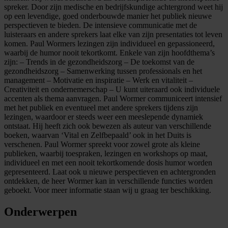
spreker. Door zijn medische en bedrijfskundige achtergrond weet hij
op een levendige, goed onderbouwde manier het publiek nieuwe
perspectieven te bieden. De intensieve communicatie met de
luisteraars en andere sprekers laat elke van zijn presentaties tot leven
komen. Paul Wormers lezingen zijn individueel en gepassioneerd,
waarbij de humor nooit tekortkomt. Enkele van zijn hoofdthema’s
zijn: – Trends in de gezondheidszorg – De toekomst van de
gezondheidszorg – Samenwerking tussen professionals en het
management – Motivatie en inspiratie – Werk en vitaliteit –
Creativiteit en ondernemerschap – U kunt uiteraard ook individuele
accenten als thema aanvragen. Paul Wormer communiceert intensief
met het publiek en eventueel met andere sprekers tijdens zijn
lezingen, waardoor er steeds weer een meeslepende dynamiek
ontstaat. Hij heeft zich ook bewezen als auteur van verschillende
boeken, waarvan ‘Vital en Zelfbepaald’ ook in het Duits is
verschenen. Paul Wormer spreekt voor zowel grote als kleine
publieken, waarbij toespraken, lezingen en workshops op maat,
individueel en met een nooit tekortkomende dosis humor worden
gepresenteerd. Laat ook u nieuwe perspectieven en achtergronden
ontdekken, de heer Wormer kan in verschillende functies worden
geboekt. Voor meer informatie staan wij u graag ter beschikking.
Onderwerpen