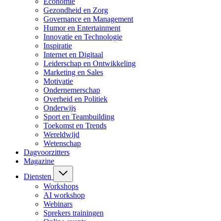
Economie
Gezondheid en Zorg
Governance en Management
Humor en Entertainment
Innovatie en Technologie
Inspiratie
Internet en Digitaal
Leiderschap en Ontwikkeling
Marketing en Sales
Motivatie
Ondernemerschap
Overheid en Politiek
Onderwijs
Sport en Teambuilding
Toekomst en Trends
Wereldwijd
Wetenschap
Dagvoorzitters
Magazine
Diensten
Workshops
AI workshop
Webinars
Sprekers trainingen