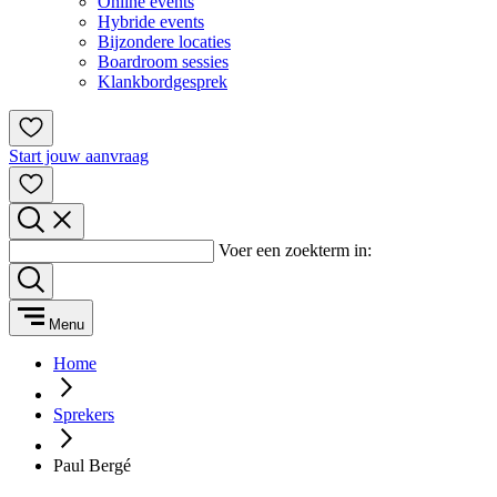
Online events
Hybride events
Bijzondere locaties
Boardroom sessies
Klankbordgesprek
Start jouw aanvraag
Voer een zoekterm in:
Menu
Home
Sprekers
Paul Bergé