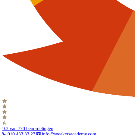
9.2
van 770 beoordelingen
010 433 33 22
info@speakersacademy.com