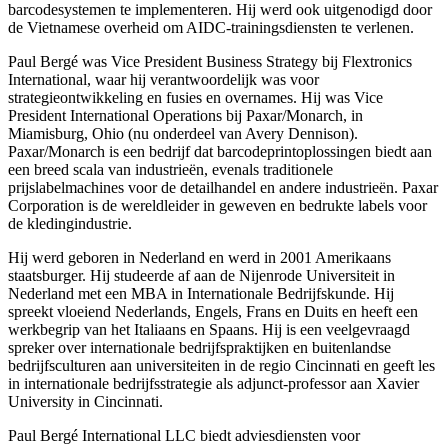
barcodesystemen te implementeren. Hij werd ook uitgenodigd door
de Vietnamese overheid om AIDC-trainingsdiensten te verlenen.
Paul Bergé was Vice President Business Strategy bij Flextronics
International, waar hij verantwoordelijk was voor
strategieontwikkeling en fusies en overnames. Hij was Vice
President International Operations bij Paxar/Monarch, in
Miamisburg, Ohio (nu onderdeel van Avery Dennison).
Paxar/Monarch is een bedrijf dat barcodeprintoplossingen biedt aan
een breed scala van industrieën, evenals traditionele
prijslabelmachines voor de detailhandel en andere industrieën. Paxar
Corporation is de wereldleider in geweven en bedrukte labels voor
de kledingindustrie.
Hij werd geboren in Nederland en werd in 2001 Amerikaans
staatsburger. Hij studeerde af aan de Nijenrode Universiteit in
Nederland met een MBA in Internationale Bedrijfskunde. Hij
spreekt vloeiend Nederlands, Engels, Frans en Duits en heeft een
werkbegrip van het Italiaans en Spaans. Hij is een veelgevraagd
spreker over internationale bedrijfspraktijken en buitenlandse
bedrijfsculturen aan universiteiten in de regio Cincinnati en geeft les
in internationale bedrijfsstrategie als adjunct-professor aan Xavier
University in Cincinnati.
Paul Bergé International LLC biedt adviesdiensten voor