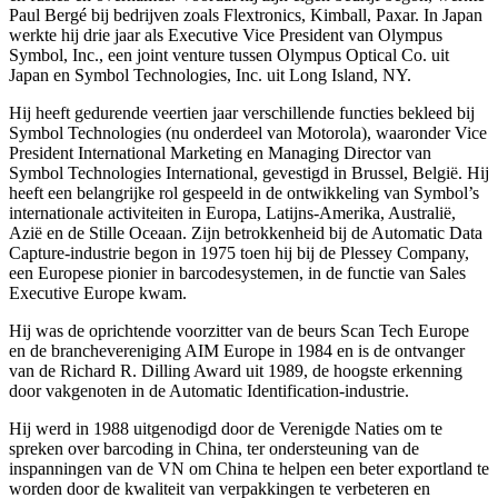
Paul Bergé bij bedrijven zoals Flextronics, Kimball, Paxar. In Japan
werkte hij drie jaar als Executive Vice President van Olympus
Symbol, Inc., een joint venture tussen Olympus Optical Co. uit
Japan en Symbol Technologies, Inc. uit Long Island, NY.
Hij heeft gedurende veertien jaar verschillende functies bekleed bij
Symbol Technologies (nu onderdeel van Motorola), waaronder Vice
President International Marketing en Managing Director van
Symbol Technologies International, gevestigd in Brussel, België. Hij
heeft een belangrijke rol gespeeld in de ontwikkeling van Symbol’s
internationale activiteiten in Europa, Latijns-Amerika, Australië,
Azië en de Stille Oceaan. Zijn betrokkenheid bij de Automatic Data
Capture-industrie begon in 1975 toen hij bij de Plessey Company,
een Europese pionier in barcodesystemen, in de functie van Sales
Executive Europe kwam.
Hij was de oprichtende voorzitter van de beurs Scan Tech Europe
en de branchevereniging AIM Europe in 1984 en is de ontvanger
van de Richard R. Dilling Award uit 1989, de hoogste erkenning
door vakgenoten in de Automatic Identification-industrie.
Hij werd in 1988 uitgenodigd door de Verenigde Naties om te
spreken over barcoding in China, ter ondersteuning van de
inspanningen van de VN om China te helpen een beter exportland te
worden door de kwaliteit van verpakkingen te verbeteren en