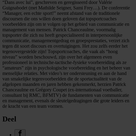
“Dans avec lui”, geschreven en geregisseerd door Valérie
Guignabodet (met Mathilde Seigner, Sami Frey…). De conferentie
“Manager, een echte sport!” neemt afstand van de traditionele
discoursen die ons willen doen geloven dat topsportcoaches
voorbeelden zijn om te volgen op het gebied van communicatie en
management van mensen. Patrick Chanceaulme, voormalig
topsporter die zich nu heeft gespecialiseerd in interpersoonlijke
communicatie, managementgedrag en groepsprestaties, verzet zich
tegen dit soort discours en overtuigingen. Het zou zelfs eerder het
tegenovergestelde zijn! Topsportcoaches, die vaak als “hoog
niveau” worden beschouwd, zijn over het algemeen even
professioneel in technische-tactische-fysieke voorbereiding als ze
“amateurs” zijn in psychologische voorbereiding en het beheer van
menselijke relaties. Met video’s ter ondersteuning en aan de hand
van smakelijke tegenvoorbeelden die de sportactualiteit van de
afgelopen maanden en jaren hebben gekenmerkt, herzien Patrick
Chanceaulme en Grégory Coupet (ex-internationaal voetballer,
consultant bij RMC, BFMTV) de fundamenten van communicatie
en management, evenals de sleutelgedragingen die grote leiders en
de kracht van een team vormen.
Deel