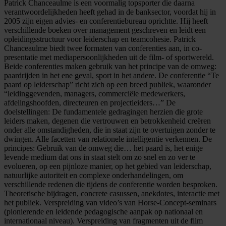
Patrick Chanceaulme is een voormalig topsporter die daarna
verantwoordelijkheden heeft gehad in de banksector, voordat hij in
2005 zijn eigen advies- en conferentiebureau oprichtte. Hij heeft
verschillende boeken over management geschreven en leidt een
opleidingsstructuur voor leiderschap en teamcohesie. Patrick
Chanceaulme biedt twee formaten van conferenties aan, in co-
presentatie met mediapersoonlijkheden uit de film- of sportwereld.
Beide conferenties maken gebruik van het principe van de omweg:
paardrijden in het ene geval, sport in het andere. De conferentie “Te
paard op leiderschap” richt zich op een breed publiek, waaronder
“leidinggevenden, managers, commerciële medewerkers,
afdelingshoofden, directeuren en projectleiders…” De
doelstellingen: De fundamentele gedragingen herzien die grote
leiders maken, degenen die vertrouwen en betrokkenheid creëren
onder alle omstandigheden, die in staat zijn te overtuigen zonder te
dwingen. Alle facetten van relationele intelligentie verkennen. De
principes: Gebruik van de omweg die… het paard is, het enige
levende medium dat ons in staat stelt om zo snel en zo ver te
evolueren, op een pijnloze manier, op het gebied van leiderschap,
natuurlijke autoriteit en complexe onderhandelingen, om
verschillende redenen die tijdens de conferentie worden besproken.
Theoretische bijdragen, concrete casussen, anekdotes, interactie met
het publiek. Verspreiding van video’s van Horse-Concept-seminars
(pionierende en leidende pedagogische aanpak op nationaal en
internationaal niveau). Verspreiding van fragmenten uit de film