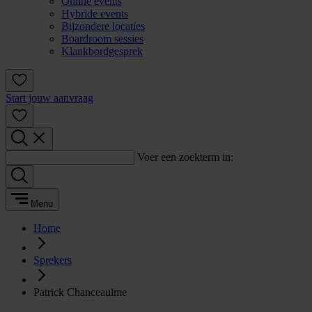
Online events
Hybride events
Bijzondere locaties
Boardroom sessies
Klankbordgesprek
Start jouw aanvraag
Voer een zoekterm in:
Menu
Home
Sprekers
Patrick Chanceaulme