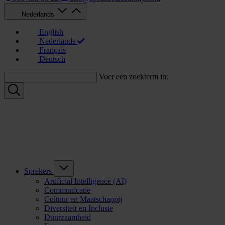
Nederlands
English
Nederlands
Français
Deutsch
Voer een zoekterm in:
Sprekers
Artificial Intelligence (AI)
Communicatie
Cultuur en Maatschappij
Diversiteit en Inclusie
Duurzaamheid