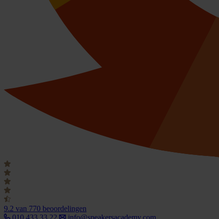
9.2
van 770 beoordelingen
010 433 33 22
info@speakersacademy.com