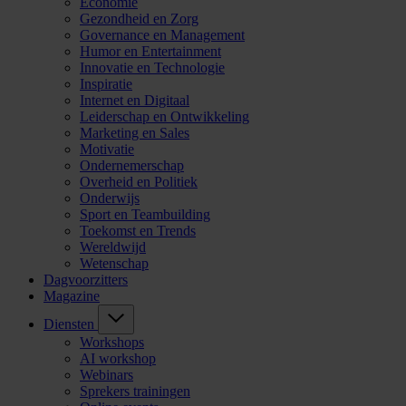
Economie
Gezondheid en Zorg
Governance en Management
Humor en Entertainment
Innovatie en Technologie
Inspiratie
Internet en Digitaal
Leiderschap en Ontwikkeling
Marketing en Sales
Motivatie
Ondernemerschap
Overheid en Politiek
Onderwijs
Sport en Teambuilding
Toekomst en Trends
Wereldwijd
Wetenschap
Dagvoorzitters
Magazine
Diensten
Workshops
AI workshop
Webinars
Sprekers trainingen