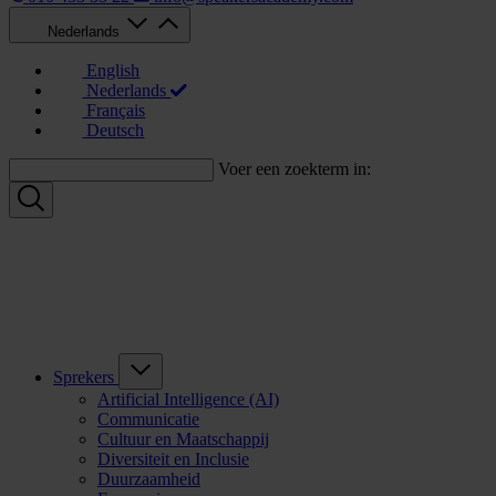
Nederlands
English
Nederlands
Français
Deutsch
Voer een zoekterm in:
Sprekers
Artificial Intelligence (AI)
Communicatie
Cultuur en Maatschappij
Diversiteit en Inclusie
Duurzaamheid