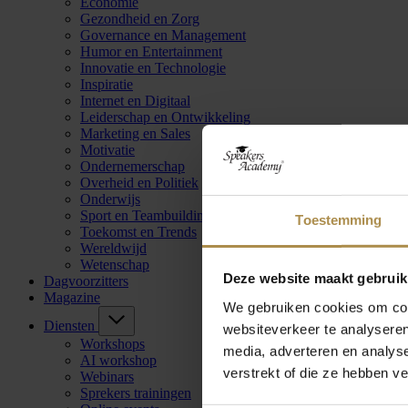
Economie
Gezondheid en Zorg
Governance en Management
Humor en Entertainment
Innovatie en Technologie
Inspiratie
Internet en Digitaal
Leiderschap en Ontwikkeling
Marketing en Sales
Motivatie
Ondernemerschap
Overheid en Politiek
Onderwijs
Sport en Teambuilding
Toestemming
Toekomst en Trends
Wereldwijd
Wetenschap
Deze website maakt gebruik
Dagvoorzitters
Magazine
We gebruiken cookies om cont
Diensten
websiteverkeer te analyseren
Workshops
media, adverteren en analys
AI workshop
verstrekt of die ze hebben v
Webinars
Sprekers trainingen