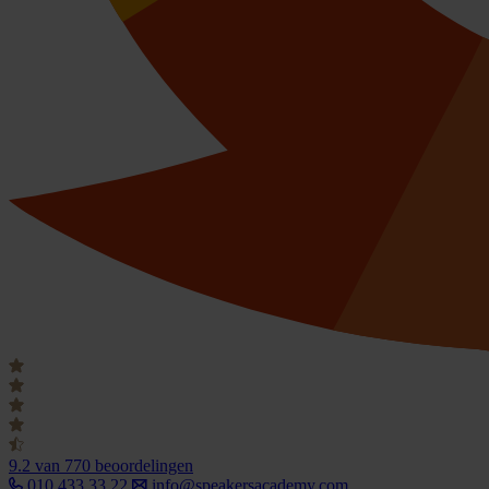
9.2
van 770 beoordelingen
010 433 33 22
info@speakersacademy.com