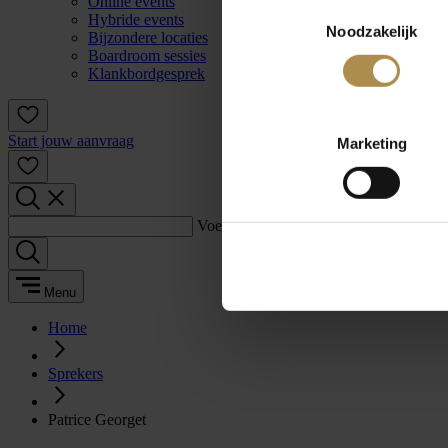
Online events
Toestemmingsselectie
Hybride events
Noodzakelijk
Bijzondere locaties
Boardroom sessies
Klankbordgesprek
Start jouw aanvraag
Marketing
Voer een zoekterm in:
Menu
Home
Sprekers
Patrice Georget