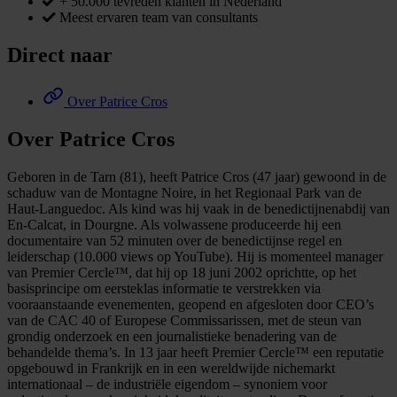
+ 50.000 tevreden klanten in Nederland
Meest ervaren team van consultants
Direct naar
Over Patrice Cros
Over Patrice Cros
Geboren in de Tarn (81), heeft Patrice Cros (47 jaar) gewoond in de
schaduw van de Montagne Noire, in het Regionaal Park van de
Haut-Languedoc. Als kind was hij vaak in de benedictijnenabdij van
En-Calcat, in Dourgne. Als volwassene produceerde hij een
documentaire van 52 minuten over de benedictijnse regel en
leiderschap (10.000 views op YouTube). Hij is momenteel manager
van Premier Cercle™, dat hij op 18 juni 2002 oprichtte, op het
basisprincipe om eersteklas informatie te verstrekken via
vooraanstaande evenementen, geopend en afgesloten door CEO’s
van de CAC 40 of Europese Commissarissen, met de steun van
grondig onderzoek en een journalistieke benadering van de
behandelde thema’s. In 13 jaar heeft Premier Cercle™ een reputatie
opgebouwd in Frankrijk en in een wereldwijde nichemarkt
internationaal – de industriële eigendom – synoniem voor