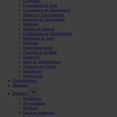
Economie
Gezondheid en Zorg
Governance en Management
Humor en Entertainment
Innovatie en Technologie
Inspiratie
Internet en Digitaal
Leiderschap en Ontwikkeling
Marketing en Sales
Motivatie
Ondernemerschap
Overheid en Politiek
Onderwijs
Sport en Teambuilding
Toekomst en Trends
Wereldwijd
Wetenschap
Dagvoorzitters
Magazine
Diensten
Workshops
AI workshop
Webinars
Sprekers trainingen