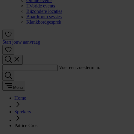
Online events
Hybride events
Bijzondere locaties
Boardroom sessies
Klankbordgesprek
Start jouw aanvraag
Voer een zoekterm in:
Menu
Home
Sprekers
Patrice Cros