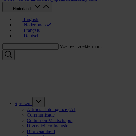
Nederlands
English
Nederlands
Français
Deutsch
Voer een zoekterm in:
Sprekers
Artificial Intelligence (AI)
Communicatie
Cultuur en Maatschappij
Diversiteit en Inclusie
Duurzaamheid