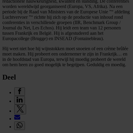
redactionele nauwkeurigheid, kwaliteit en standing. De conferenties
worden wereldwijd georganiseerd (Europa, VS, Afrika). Na een
periode bij de Raad van Ministers van de Europese Unie ”“ afdeling
Luchtvervoer ”“ richtte hij zich op de productie van inhoud rond
conferenties in verschillende groepen (IIR, Benchmark Group /
Journal du Net, Les Echos). Hij leidt een team van 12 personen
tussen Frankrijk en België. Hij is afgestudeerd aan het
Europacollege (Brugge) en INSEAD (Fontainebleau).
Hij weet niet hoe hij wijnstokken moet snoeien of een crème brûlée
moet maken. Hij probeert een ondernemer te zijn in Frankrijk… en
in de hoofdstad van Europa, terwijl hij moedig probeert de wereld
om hem heen zo goed mogelijk te begrijpen. Geduldig en moedig.
Deel