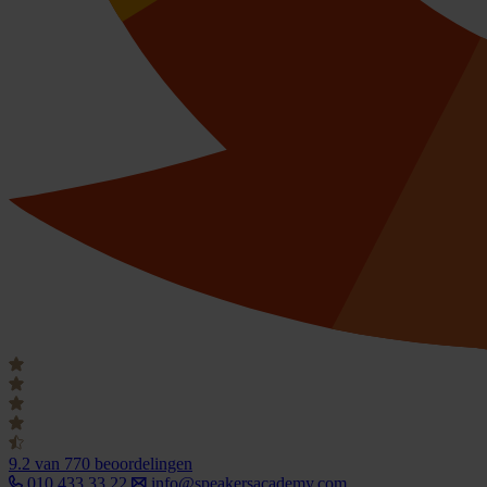
9.2
van 770 beoordelingen
010 433 33 22
info@speakersacademy.com