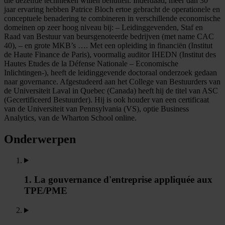
die dezelfde technieken willen benutten. Inderdaad, meer dan 30
jaar ervaring hebben Patrice Bloch ertoe gebracht de operationele en
conceptuele benadering te combineren in verschillende economische
domeinen op zeer hoog niveau bij: – Leidinggevenden, Staf en
Raad van Bestuur van beursgenoteerde bedrijven (met name CAC
40), – en grote MKB’s …. Met een opleiding in financiën (Institut
de Haute Finance de Paris), voormalig auditor IHEDN (Institut des
Hautes Etudes de la Défense Nationale – Economische
Inlichtingen-), heeft de leidinggevende doctoraal onderzoek gedaan
naar governance. Afgestudeerd aan het College van Bestuurders van
de Universiteit Laval in Quebec (Canada) heeft hij de titel van ASC
(Gecertificeerd Bestuurder). Hij is ook houder van een certificaat
van de Universiteit van Pennsylvania (VS), optie Business
Analytics, van de Wharton School online.
Onderwerpen
1. La gouvernance d'entreprise appliquée aux
TPE/PME