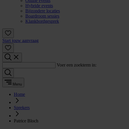
Online events
Hybride events
Bijzondere locaties
Boardroom sessies
Klankbordgesprek
Start jouw aanvraag
Voer een zoekterm in:
Menu
Home
Sprekers
Patrice Bloch