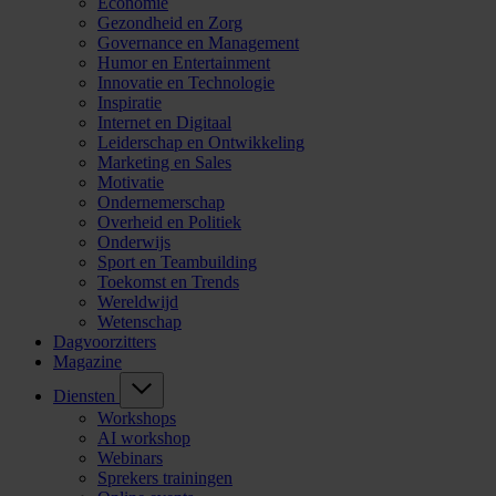
Economie
Gezondheid en Zorg
Governance en Management
Humor en Entertainment
Innovatie en Technologie
Inspiratie
Internet en Digitaal
Leiderschap en Ontwikkeling
Marketing en Sales
Motivatie
Ondernemerschap
Overheid en Politiek
Onderwijs
Sport en Teambuilding
Toekomst en Trends
Wereldwijd
Wetenschap
Dagvoorzitters
Magazine
Diensten
Workshops
AI workshop
Webinars
Sprekers trainingen