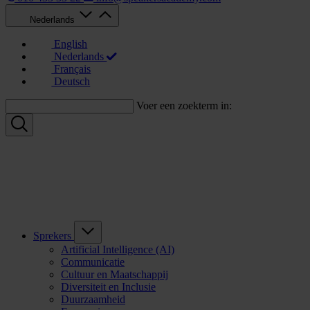
Nederlands
English
Nederlands
Français
Deutsch
Voer een zoekterm in:
Sprekers
Artificial Intelligence (AI)
Communicatie
Cultuur en Maatschappij
Diversiteit en Inclusie
Duurzaamheid