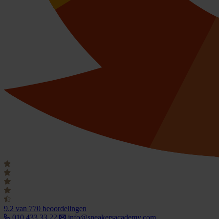
9.2
van 770 beoordelingen
010 433 33 22
info@speakersacademy.com