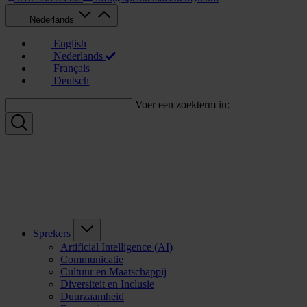
Nederlands
English
Nederlands
Français
Deutsch
Voer een zoekterm in:
Sprekers
Artificial Intelligence (AI)
Communicatie
Cultuur en Maatschappij
Diversiteit en Inclusie
Duurzaamheid