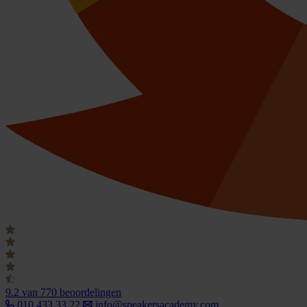
9.2
van 770 beoordelingen
010 433 33 22
info@speakersacademy.com