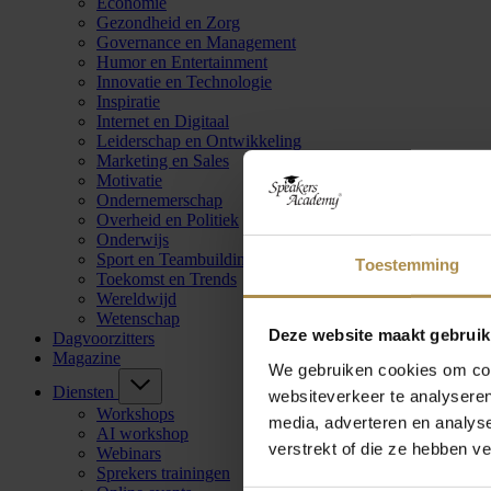
Economie
Gezondheid en Zorg
Governance en Management
Humor en Entertainment
Innovatie en Technologie
Inspiratie
Internet en Digitaal
Leiderschap en Ontwikkeling
Marketing en Sales
Motivatie
Ondernemerschap
Overheid en Politiek
Onderwijs
Sport en Teambuilding
Toestemming
Toekomst en Trends
Wereldwijd
Wetenschap
Deze website maakt gebruik
Dagvoorzitters
Magazine
We gebruiken cookies om cont
Diensten
websiteverkeer te analyseren
Workshops
media, adverteren en analys
AI workshop
verstrekt of die ze hebben v
Webinars
Sprekers trainingen