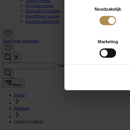
Online events
Toestemmingsselectie
Hybride events
Noodzakelijk
Bijzondere locaties
Boardroom sessies
Klankbordgesprek
Start jouw aanvraag
Marketing
Voer een zoekterm in:
Menu
Home
Sprekers
Olivier Guillard