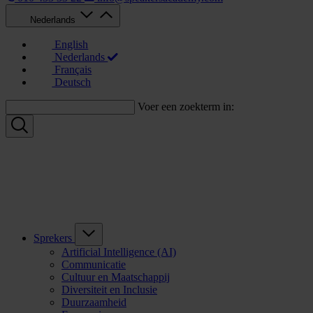
Nederlands
English
Nederlands
Français
Deutsch
Voer een zoekterm in:
Sprekers
Artificial Intelligence (AI)
Communicatie
Cultuur en Maatschappij
Diversiteit en Inclusie
Duurzaamheid