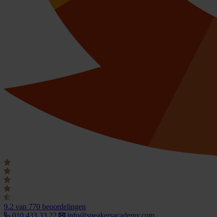
9.2
van 770 beoordelingen
010 433 33 22
info@speakersacademy.com