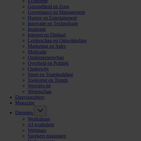
Economie
Gezondheid en Zorg
Governance en Management
Humor en Entertainment
Innovatie en Technologie
Inspiratie
Internet en Digitaal
Leiderschap en Ontwikkeling
Marketing en Sales
Motivatie
Ondernemerschap
Overheid en Politiek
Onderwijs
Sport en Teambuilding
Toekomst en Trends
Wereldwijd
Wetenschap
Dagvoorzitters
Magazine
Diensten
Workshops
AI workshop
Webinars
Sprekers trainingen