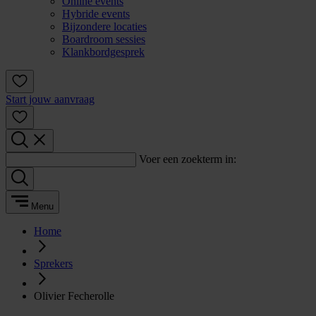
Online events
Hybride events
Bijzondere locaties
Boardroom sessies
Klankbordgesprek
Start jouw aanvraag
Voer een zoekterm in:
Menu
Home
Sprekers
Olivier Fecherolle