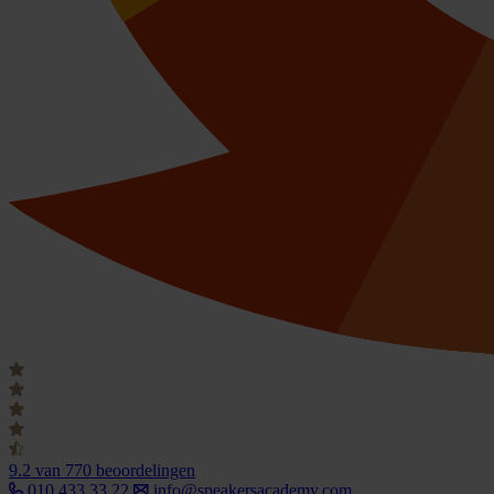
9.2
van 770 beoordelingen
010 433 33 22
info@speakersacademy.com