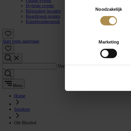
Online events
Toestemmingsselectie
Hybride events
Noodzakelijk
Bijzondere locaties
Boardroom sessies
Klankbordgesprek
Start jouw aanvraag
Marketing
Voer een zoekterm in:
Menu
Home
Sprekers
Ole Bischof