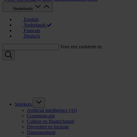
Nederlands
English
Nederlands
Français
Deutsch
Voer een zoekterm in:
Sprekers
Artificial Intelligence (AI)
Communicatie
Cultuur en Maatschappij
Diversiteit en Inclusie
Duurzaamheid