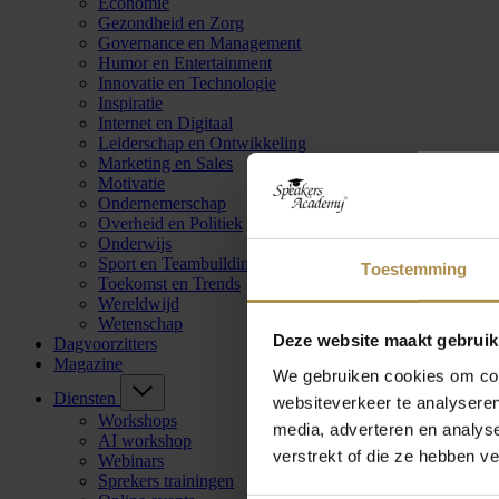
Economie
Gezondheid en Zorg
Governance en Management
Humor en Entertainment
Innovatie en Technologie
Inspiratie
Internet en Digitaal
Leiderschap en Ontwikkeling
Marketing en Sales
Motivatie
Ondernemerschap
Overheid en Politiek
Onderwijs
Sport en Teambuilding
Toestemming
Toekomst en Trends
Wereldwijd
Wetenschap
Deze website maakt gebruik
Dagvoorzitters
Magazine
We gebruiken cookies om cont
Diensten
websiteverkeer te analyseren
Workshops
media, adverteren en analys
AI workshop
verstrekt of die ze hebben v
Webinars
Sprekers trainingen