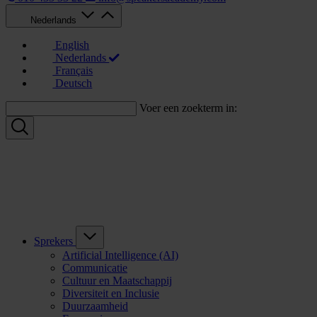
Nederlands
English
Nederlands
Français
Deutsch
Voer een zoekterm in:
Sprekers
Artificial Intelligence (AI)
Communicatie
Cultuur en Maatschappij
Diversiteit en Inclusie
Duurzaamheid