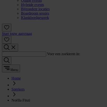
Online events
Hybride events
Bijzondere locaties
Boardroom sessies
Klankbordgesprek
Start jouw aanvraag
Voer een zoekterm in:
Menu
Home
Sprekers
Noëlla Finzi