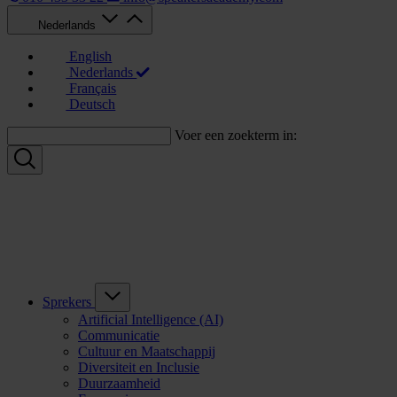
Nederlands
English
Nederlands
Français
Deutsch
Voer een zoekterm in:
Sprekers
Artificial Intelligence (AI)
Communicatie
Cultuur en Maatschappij
Diversiteit en Inclusie
Duurzaamheid