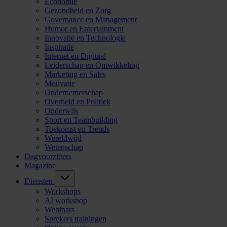
Economie
Gezondheid en Zorg
Governance en Management
Humor en Entertainment
Innovatie en Technologie
Inspiratie
Internet en Digitaal
Leiderschap en Ontwikkeling
Marketing en Sales
Motivatie
Ondernemerschap
Overheid en Politiek
Onderwijs
Sport en Teambuilding
Toekomst en Trends
Wereldwijd
Wetenschap
Dagvoorzitters
Magazine
Diensten
Workshops
AI workshop
Webinars
Sprekers trainingen