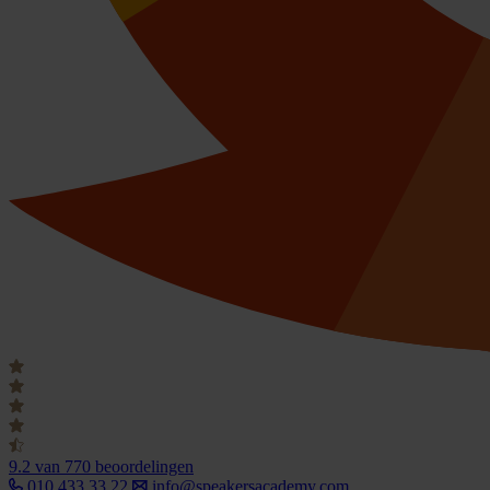
9.2
van 770 beoordelingen
010 433 33 22
info@speakersacademy.com