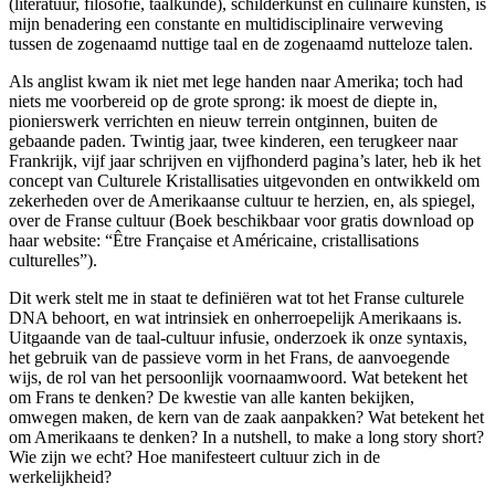
(literatuur, filosofie, taalkunde), schilderkunst en culinaire kunsten, is
mijn benadering een constante en multidisciplinaire verweving
tussen de zogenaamd nuttige taal en de zogenaamd nutteloze talen.
Als anglist kwam ik niet met lege handen naar Amerika; toch had
niets me voorbereid op de grote sprong: ik moest de diepte in,
pionierswerk verrichten en nieuw terrein ontginnen, buiten de
gebaande paden. Twintig jaar, twee kinderen, een terugkeer naar
Frankrijk, vijf jaar schrijven en vijfhonderd pagina’s later, heb ik het
concept van Culturele Kristallisaties uitgevonden en ontwikkeld om
zekerheden over de Amerikaanse cultuur te herzien, en, als spiegel,
over de Franse cultuur (Boek beschikbaar voor gratis download op
haar website: “Être Française et Américaine, cristallisations
culturelles”).
Dit werk stelt me in staat te definiëren wat tot het Franse culturele
DNA behoort, en wat intrinsiek en onherroepelijk Amerikaans is.
Uitgaande van de taal-cultuur infusie, onderzoek ik onze syntaxis,
het gebruik van de passieve vorm in het Frans, de aanvoegende
wijs, de rol van het persoonlijk voornaamwoord. Wat betekent het
om Frans te denken? De kwestie van alle kanten bekijken,
omwegen maken, de kern van de zaak aanpakken? Wat betekent het
om Amerikaans te denken? In a nutshell, to make a long story short?
Wie zijn we echt? Hoe manifesteert cultuur zich in de
werkelijkheid?