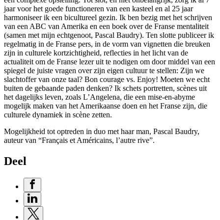
jaar voor het goede functioneren van een kasteel en al 25 jaar
harmoniseer ik een bicultureel gezin. Ik ben bezig met het schrijven
van een ABC van Amerika en een boek over de Franse mentaliteit
(samen met mijn echtgenoot, Pascal Baudry). Ten slotte publiceer ik
regelmatig in de Franse pers, in de vorm van vignetten die breuken
zijn in culturele kortzichtigheid, reflecties in het licht van de
actualiteit om de Franse lezer uit te nodigen om door middel van een
spiegel de juiste vragen over zijn eigen cultuur te stellen: Zijn we
slachtoffer van onze taal? Bon courage vs. Enjoy! Moeten we echt
buiten de gebaande paden denken? Ik schets portretten, scènes uit
het dagelijks leven, zoals L’Angelena, die een mise-en-abyme
mogelijk maken van het Amerikaanse doen en het Franse zijn, die
culturele dynamiek in scène zetten.
Mogelijkheid tot optreden in duo met haar man, Pascal Baudry,
auteur van “Français et Américains, l’autre rive”.
Deel