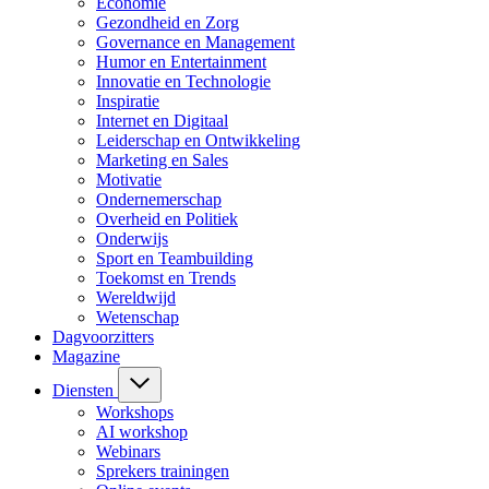
Economie
Gezondheid en Zorg
Governance en Management
Humor en Entertainment
Innovatie en Technologie
Inspiratie
Internet en Digitaal
Leiderschap en Ontwikkeling
Marketing en Sales
Motivatie
Ondernemerschap
Overheid en Politiek
Onderwijs
Sport en Teambuilding
Toekomst en Trends
Wereldwijd
Wetenschap
Dagvoorzitters
Magazine
Diensten
Workshops
AI workshop
Webinars
Sprekers trainingen