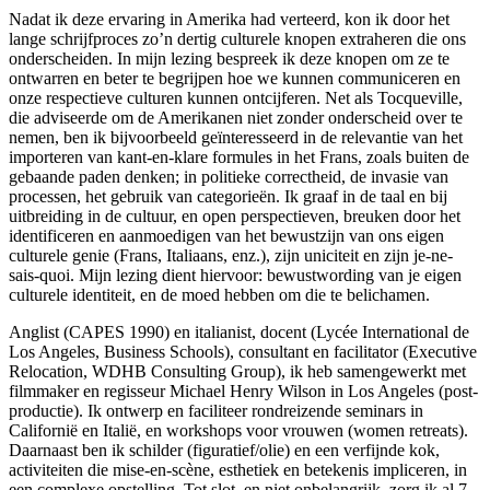
Nadat ik deze ervaring in Amerika had verteerd, kon ik door het
lange schrijfproces zo’n dertig culturele knopen extraheren die ons
onderscheiden. In mijn lezing bespreek ik deze knopen om ze te
ontwarren en beter te begrijpen hoe we kunnen communiceren en
onze respectieve culturen kunnen ontcijferen. Net als Tocqueville,
die adviseerde om de Amerikanen niet zonder onderscheid over te
nemen, ben ik bijvoorbeeld geïnteresseerd in de relevantie van het
importeren van kant-en-klare formules in het Frans, zoals buiten de
gebaande paden denken; in politieke correctheid, de invasie van
processen, het gebruik van categorieën. Ik graaf in de taal en bij
uitbreiding in de cultuur, en open perspectieven, breuken door het
identificeren en aanmoedigen van het bewustzijn van ons eigen
culturele genie (Frans, Italiaans, enz.), zijn uniciteit en zijn je-ne-
sais-quoi. Mijn lezing dient hiervoor: bewustwording van je eigen
culturele identiteit, en de moed hebben om die te belichamen.
Anglist (CAPES 1990) en italianist, docent (Lycée International de
Los Angeles, Business Schools), consultant en facilitator (Executive
Relocation, WDHB Consulting Group), ik heb samengewerkt met
filmmaker en regisseur Michael Henry Wilson in Los Angeles (post-
productie). Ik ontwerp en faciliteer rondreizende seminars in
Californië en Italië, en workshops voor vrouwen (women retreats).
Daarnaast ben ik schilder (figuratief/olie) en een verfijnde kok,
activiteiten die mise-en-scène, esthetiek en betekenis impliceren, in
een complexe opstelling. Tot slot, en niet onbelangrijk, zorg ik al 7