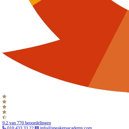
9.2
van 770 beoordelingen
010 433 33 22
info@speakersacademy.com