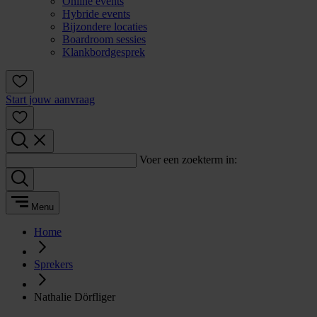
Online events
Hybride events
Bijzondere locaties
Boardroom sessies
Klankbordgesprek
Start jouw aanvraag
Voer een zoekterm in:
Menu
Home
Sprekers
Nathalie Dörfliger