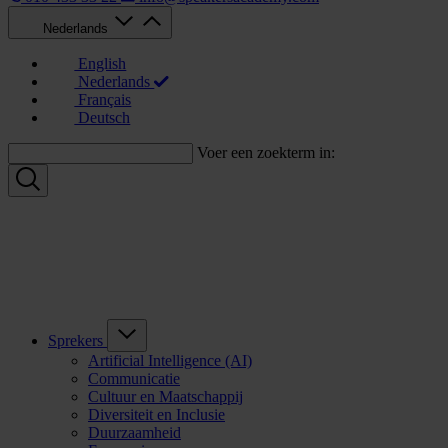
Nederlands
English
Nederlands
Français
Deutsch
Voer een zoekterm in:
Sprekers
Artificial Intelligence (AI)
Communicatie
Cultuur en Maatschappij
Diversiteit en Inclusie
Duurzaamheid