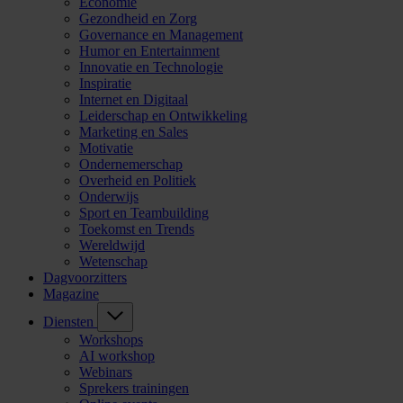
Economie
Gezondheid en Zorg
Governance en Management
Humor en Entertainment
Innovatie en Technologie
Inspiratie
Internet en Digitaal
Leiderschap en Ontwikkeling
Marketing en Sales
Motivatie
Ondernemerschap
Overheid en Politiek
Onderwijs
Sport en Teambuilding
Toekomst en Trends
Wereldwijd
Wetenschap
Dagvoorzitters
Magazine
Diensten
Workshops
AI workshop
Webinars
Sprekers trainingen