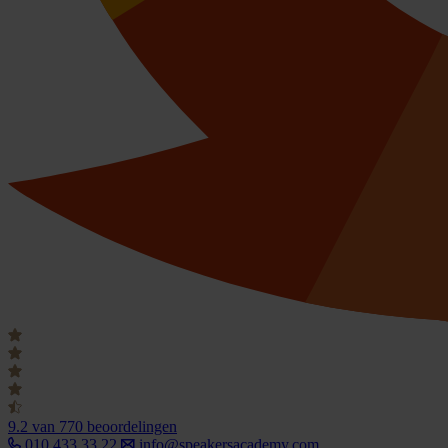
9.2
van 770 beoordelingen
010 433 33 22
info@speakersacademy.com