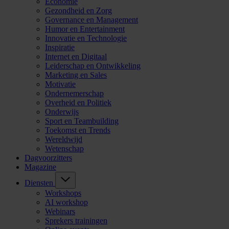
Economie
Gezondheid en Zorg
Governance en Management
Humor en Entertainment
Innovatie en Technologie
Inspiratie
Internet en Digitaal
Leiderschap en Ontwikkeling
Marketing en Sales
Motivatie
Ondernemerschap
Overheid en Politiek
Onderwijs
Sport en Teambuilding
Toekomst en Trends
Wereldwijd
Wetenschap
Dagvoorzitters
Magazine
Diensten
Workshops
AI workshop
Webinars
Sprekers trainingen