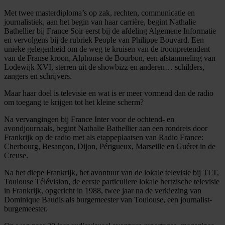
Met twee masterdiploma’s op zak, rechten, communicatie en
journalistiek, aan het begin van haar carrière, begint Nathalie
Bathellier bij France Soir eerst bij de afdeling Algemene Informatie
en vervolgens bij de rubriek People van Philippe Bouvard. Een
unieke gelegenheid om de weg te kruisen van de troonpretendent
van de Franse kroon, Alphonse de Bourbon, een afstammeling van
Lodewijk XVI, sterren uit de showbizz en anderen… schilders,
zangers en schrijvers.
Maar haar doel is televisie en wat is er meer vormend dan de radio
om toegang te krijgen tot het kleine scherm?
Na vervangingen bij France Inter voor de ochtend- en
avondjournaals, begint Nathalie Bathellier aan een rondreis door
Frankrijk op de radio met als etappeplaatsen van Radio France:
Cherbourg, Besançon, Dijon, Périgueux, Marseille en Guéret in de
Creuse.
Na het diepe Frankrijk, het avontuur van de lokale televisie bij TLT,
Toulouse Télévision, de eerste particuliere lokale hertzische televisie
in Frankrijk, opgericht in 1988, twee jaar na de verkiezing van
Dominique Baudis als burgemeester van Toulouse, een journalist-
burgemeester.