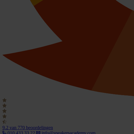
9.2
van 770 beoordelingen
010 433 33 22
info@speakersacademy.com