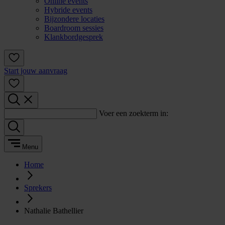
Online events
Hybride events
Bijzondere locaties
Boardroom sessies
Klankbordgesprek
Start jouw aanvraag
Voer een zoekterm in:
Menu
Home
Sprekers
Nathalie Bathellier