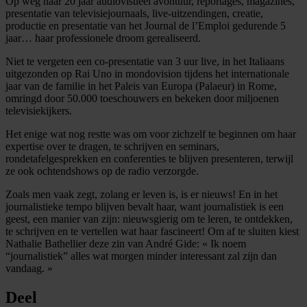
Op weg naar 20 jaar audiovisueel avontuur, reportages, magazines,
presentatie van televisiejournaals, live-uitzendingen, creatie,
productie en presentatie van het Journal de l’Emploi gedurende 5
jaar… haar professionele droom gerealiseerd.
Niet te vergeten een co-presentatie van 3 uur live, in het Italiaans
uitgezonden op Rai Uno in mondovision tijdens het internationale
jaar van de familie in het Paleis van Europa (Palaeur) in Rome,
omringd door 50.000 toeschouwers en bekeken door miljoenen
televisiekijkers.
Het enige wat nog restte was om voor zichzelf te beginnen om haar
expertise over te dragen, te schrijven en seminars,
rondetafelgesprekken en conferenties te blijven presenteren, terwijl
ze ook ochtendshows op de radio verzorgde.
Zoals men vaak zegt, zolang er leven is, is er nieuws! En in het
journalistieke tempo blijven bevalt haar, want journalistiek is een
geest, een manier van zijn: nieuwsgierig om te leren, te ontdekken,
te schrijven en te vertellen wat haar fascineert! Om af te sluiten kiest
Nathalie Bathellier deze zin van André Gide: « Ik noem
“journalistiek” alles wat morgen minder interessant zal zijn dan
vandaag. »
Deel