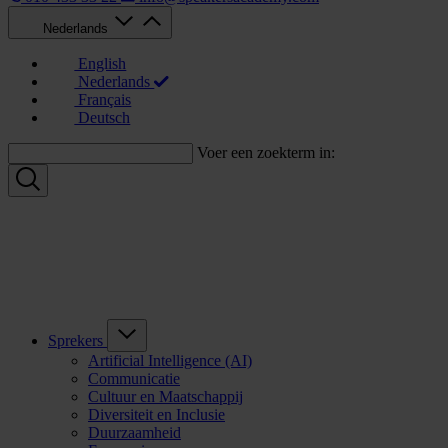
Nederlands
English
Nederlands
Français
Deutsch
Voer een zoekterm in:
Sprekers
Artificial Intelligence (AI)
Communicatie
Cultuur en Maatschappij
Diversiteit en Inclusie
Duurzaamheid