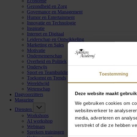
Economie
Gezondheid en Zorg
Governance en Management
Humor en Entertainment
Innovatie en Technologie
Inspiratie
Internet en Digitaal
Leiderschap en Ontwikkeling
Marketing en Sales
Motivatie
Ondernemerschap
Overheid en Politiek
Onderwijs
Sport en Teambuilding
Toestemming
Toekomst en Trends
Wereldwijd
Wetenschap
Deze website maakt gebruik
Dagvoorzitters
Magazine
We gebruiken cookies om cont
Diensten
websiteverkeer te analyseren
Workshops
media, adverteren en analys
AI workshop
verstrekt of die ze hebben v
Webinars
Sprekers trainingen