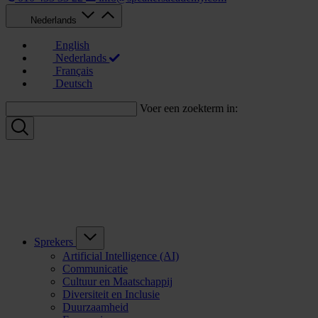
Nederlands
English
Nederlands
Français
Deutsch
Voer een zoekterm in:
Sprekers
Artificial Intelligence (AI)
Communicatie
Cultuur en Maatschappij
Diversiteit en Inclusie
Duurzaamheid