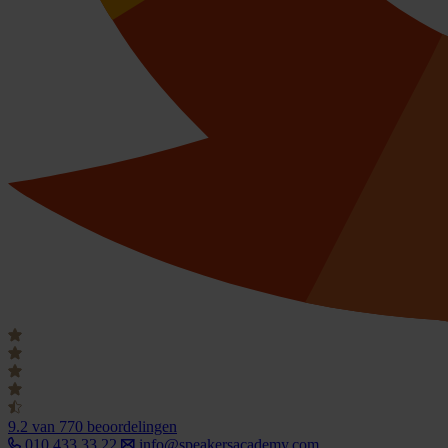
9.2
van 770 beoordelingen
010 433 33 22
info@speakersacademy.com