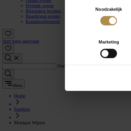
Online events
Toestemmingsselectie
Hybride events
Noodzakelijk
Bijzondere locaties
Boardroom sessies
Klankbordgesprek
Start jouw aanvraag
Marketing
Voer een zoekterm in:
Menu
Home
Sprekers
Monique Wijnen