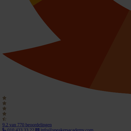
9.2
van 770 beoordelingen
010 433 33 22
info@speakersacademy.com