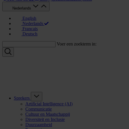
Nederlands
English
Nederlands
Français
Deutsch
Voer een zoekterm in:
Sprekers
Artificial Intelligence (AI)
Communicatie
Cultuur en Maatschappij
Diversiteit en Inclusie
Duurzaamheid