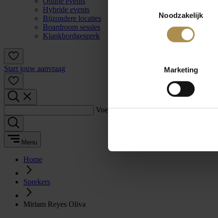
Online events
Toestemmingsselectie
Hybride events
Noodzakelijk
Bijzondere locaties
Boardroom sessies
Klankbordgesprek
Start jouw aanvraag
Marketing
Voer een zoekterm in:
Menu
Home
Sprekers
Miriam Reyes Oliva