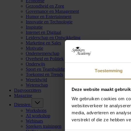
Economie
Gezondheid en Zorg
Governance en Management
Humor en Entertainment
Innovatie en Technologie
Inspiratie
Internet en Digitaal
Leiderschap en Ontwikkeling
Marketing en Sales
Motivatie
Ondernemerschap
Overheid en Politiek
Onderwijs
Sport en Teambuilding
Toestemming
Toekomst en Trends
Wereldwijd
Wetenschap
Deze website maakt gebruik
Dagvoorzitters
Magazine
We gebruiken cookies om cont
Diensten
websiteverkeer te analyseren
Workshops
media, adverteren en analys
AI workshop
verstrekt of die ze hebben v
Webinars
Sprekers trainingen