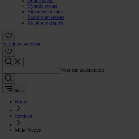
Online events
Hybride events
Bijzondere locaties
Boardroom sessies
Klankbordgesprek
Start jouw aanvraag
Voer een zoekterm in:
Menu
Home
Sprekers
Milie Nwoye