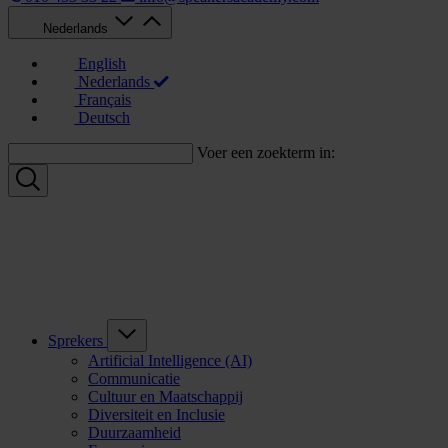
Nederlands
English
Nederlands
Français
Deutsch
Voer een zoekterm in:
Sprekers
Artificial Intelligence (AI)
Communicatie
Cultuur en Maatschappij
Diversiteit en Inclusie
Duurzaamheid