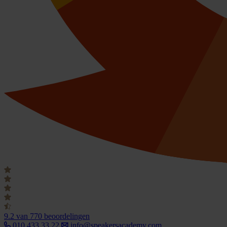
9.2
van 770 beoordelingen
010 433 33 22
info@speakersacademy.com