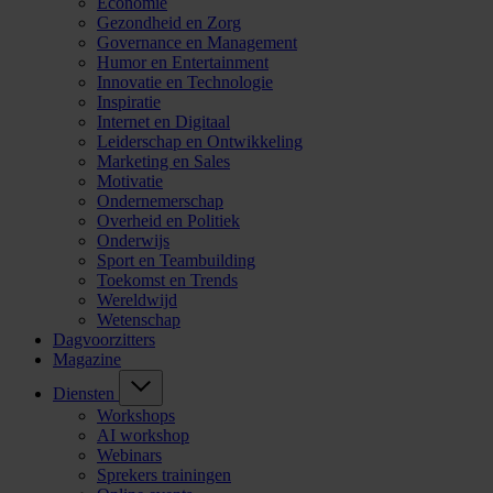
Economie
Gezondheid en Zorg
Governance en Management
Humor en Entertainment
Innovatie en Technologie
Inspiratie
Internet en Digitaal
Leiderschap en Ontwikkeling
Marketing en Sales
Motivatie
Ondernemerschap
Overheid en Politiek
Onderwijs
Sport en Teambuilding
Toekomst en Trends
Wereldwijd
Wetenschap
Dagvoorzitters
Magazine
Diensten
Workshops
AI workshop
Webinars
Sprekers trainingen