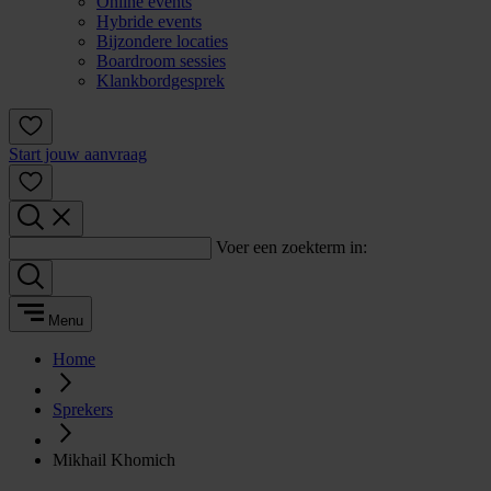
Online events
Hybride events
Bijzondere locaties
Boardroom sessies
Klankbordgesprek
Start jouw aanvraag
Voer een zoekterm in:
Menu
Home
Sprekers
Mikhail Khomich