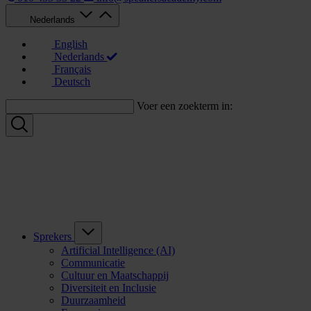
Nederlands
English
Nederlands
Français
Deutsch
Voer een zoekterm in:
Sprekers
Artificial Intelligence (AI)
Communicatie
Cultuur en Maatschappij
Diversiteit en Inclusie
Duurzaamheid