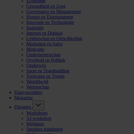
Economie
Gezondheid en Zorg
Governance en Management
Humor en Entertainment
Innovatie en Technologie
Inspiratie
Internet en Digitaal
Leiderschap en Ontwikkeling
Marketing en Sales
Motivatie
Ondernemerschap
Overheid en Politiek
Onderwijs
Sport en Teambuilding
Toekomst en Trends
Wereldwijd
Wetenschap
Dagvoorzitters
Magazine
Diensten
Workshops
AI workshop
Webinars
Sprekers trainingen