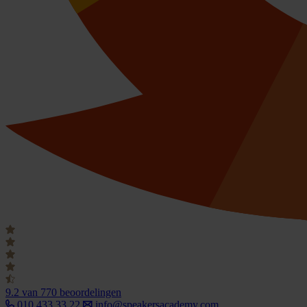
9.2
van 770 beoordelingen
010 433 33 22
info@speakersacademy.com