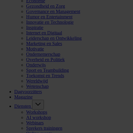
Economie
Gezondheid en Zorg
Governance en Management
Humor en Entertainment
Innovatie en Technologie
Inspiratie
Internet en Digitaal
Leiderschap en Ontwikkeling
Marketing en Sales
Motivatie
Ondernemerschap
Overheid en Politiek
Onderwijs
Sport en Teambuilding
Toekomst en Trends
Wereldwijd
Wetenschap
Dagvoorzitters
Magazine
Diensten
Workshops
AI workshop
Webinars
Sprekers trainingen