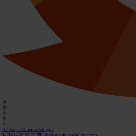
9.2
van 770 beoordelingen
010 433 33 22
info@speakersacademy.com