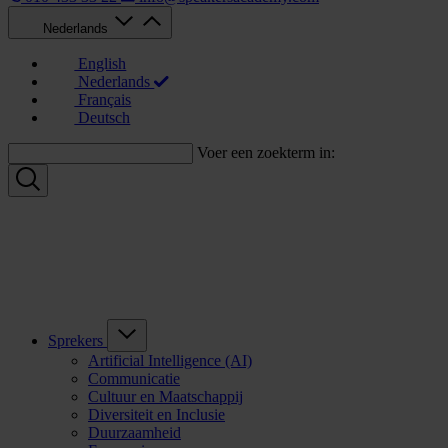
Nederlands
English
Nederlands
Français
Deutsch
Voer een zoekterm in:
Sprekers
Artificial Intelligence (AI)
Communicatie
Cultuur en Maatschappij
Diversiteit en Inclusie
Duurzaamheid