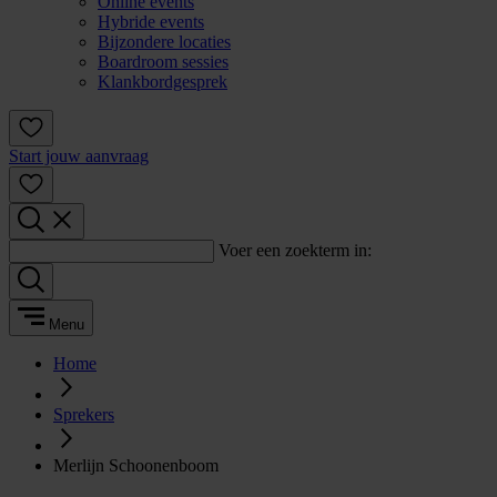
Online events
Hybride events
Bijzondere locaties
Boardroom sessies
Klankbordgesprek
Start jouw aanvraag
Voer een zoekterm in:
Menu
Home
Sprekers
Merlijn Schoonenboom